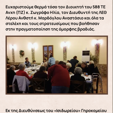
Ευχαριστούμε θερμά τόσο τον Διοικητή του 588 ΤΕ
Ανχη (ΠΖ) κ. Ζωγράφο Ηλία, τον Διευθυντή της ΛΕΘ
Λέρου Ανθστή κ. Μαρδόγλου Αναστάσιο και όλα τα
στελέχη και τους στρατευσίμους που βοήθησαν
στην πραγματοποίηση της όμορφης βραδιάς.
Εκ της Διευθύνσεως του «Ισιδωρείου» Γηροκομείου