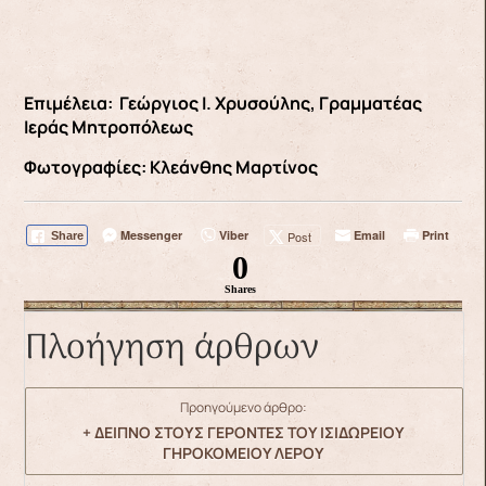
Επιμέλεια: Γεώργιος Ι. Χρυσούλης, Γραμματέας
Ιεράς Μητροπόλεως
Φωτογραφίες: Κλεάνθης Μαρτίνος
Messenger
Viber
Email
Print
Post
Share
0
Shares
Πλοήγηση άρθρων
Προηγούμενο άρθρο:
+ ΔΕΙΠΝΟ ΣΤΟΥΣ ΓΕΡΟΝΤΕΣ ΤΟΥ ΙΣΙΔΩΡΕΙΟΥ
ΓΗΡΟΚΟΜΕΙΟΥ ΛΕΡΟΥ