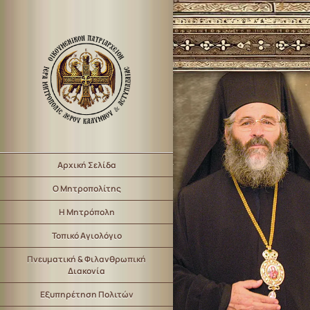
Αρχική Σελίδα
Ο Μητροπολίτης
Η Μητρόπολη
Τοπικό Αγιολόγιο
Πνευματική & Φιλανθρωπική
Διακονία
Εξυπηρέτηση Πολιτών