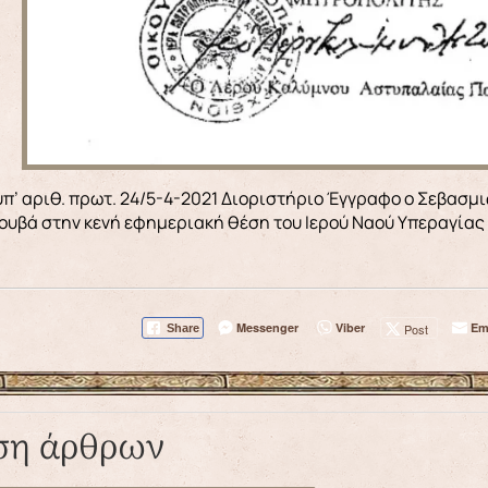
ουβά στην κενή εφημεριακή θέση του Ιερού Ναού Υπεραγίας
Messenger
Viber
Em
Post
Share
ση άρθρων