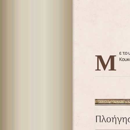
Με το υπ’ αριθ. πρωτ. 24/5-4-2021 Διοριστήριο Έγγραφο ο Σεβασμιώτατος Μητροπολίτης διορίζει τον π. Μιχαήλ
Κουκ
Πλοήγη