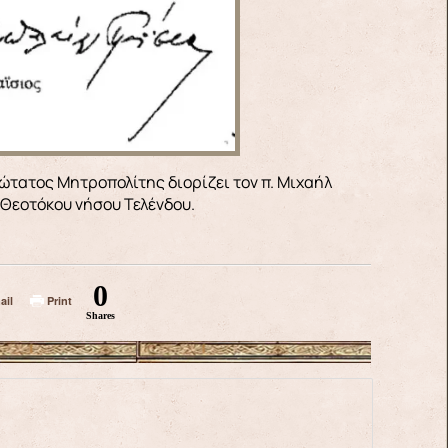
 Θεοτόκου νήσου Τελένδου.
0
ail
Print
Shares