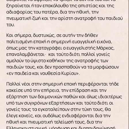
ξηραίνεται ήταν επακόλουθο της απιστίας και της
αδιαφορίας του πατέρα, δια την ηθική, την
πνευματική ζωή και την αρίστη ανατροφή του παιδιού
του.
Και σήμερα, δυστυχώς, σε αυτήν την δήθεν
πολιτισμένη εποχή η σημερινή ευαγγελική εικόνα,
όπως μας την καταγράφει ο ευαγγελιστής Μάρκος,
επαναλαμβάνεται· και τούτο διότι πολλοί γονείς
αμελούν το ύψιστο καθήκον της ανατροφής των
παιδιών τους, και δεν προσπαθούν να τα μορφώσουν
«εν παιδεία και νουθεσία Κυρίου».
Πολλοί νέοι στην σημερινή εποχή περιφέρονται τήδε
κακείσε υπό την επήρεια, την επίδραση και την
εξάρτηση των δαιμονικών παθών και όλως ιδιαιτέρως
υπό των συγχρόνων εξαρτήσεων και τούτο διότι οι
γονείς τους τα εγκαταλείπουν στην τύχη τους, θα
έλεγε κανείς, και ουδόλως ενδιαφέρονται δια την
ηθική και πνευματική τελείωσή τους, δια την
Ελληνοχριστιανική μόρφωση και διαπαιδαγώγησή