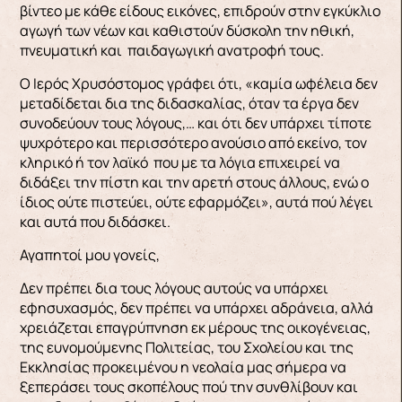
βίντεο με κάθε είδους εικόνες, επιδρούν στην εγκύκλιο
αγωγή των νέων και καθιστούν δύσκολη την ηθική,
πνευματική και παιδαγωγική ανατροφή τους.
Ο Ιερός Χρυσόστομος γράφει ότι, «καμία ωφέλεια δεν
μεταδίδεται δια της διδασκαλίας, όταν τα έργα δεν
συνοδεύουν τους λόγους,… και ότι δεν υπάρχει τίποτε
ψυχρότερο και περισσότερο ανούσιο από εκείνο, τον
κληρικό ή τον λαϊκό που με τα λόγια επιχειρεί να
διδάξει την πίστη και την αρετή στους άλλους, ενώ ο
ίδιος ούτε πιστεύει, ούτε εφαρμόζει», αυτά πού λέγει
και αυτά που διδάσκει.
Αγαπητοί μου γονείς,
Δεν πρέπει δια τους λόγους αυτούς να υπάρχει
εφησυχασμός, δεν πρέπει να υπάρχει αδράνεια, αλλά
χρειάζεται επαγρύπνηση εκ μέρους της οικογένειας,
της ευνομούμενης Πολιτείας, του Σχολείου και της
Εκκλησίας προκειμένου η νεολαία μας σήμερα να
ξεπεράσει τους σκοπέλους πού την συνθλίβουν και