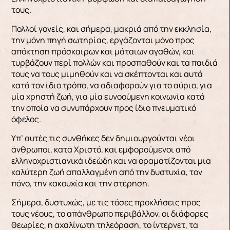
τους.
Πολλοί γονείς, και σήμερα, μακριά από την εκκλησία,
την μόνη πηγή σωτηρίας, εργάζονται μόνο προς
απόκτηση πρόσκαιρων και μάταιων αγαθών, και
τυρβάζουν περί πολλών και προσπαθούν και τα παιδιά
τους να τους μιμηθούν και να σκέπτονται και αυτά
κατά τον ίδιο τρόπο, να αδιαφορούν για το αύριο, για
μία χρηστή ζωή, για μία ευνοούμενη κοινωνία κατά
την οποία να συνυπάρχουν προς ίδιο πνευματικό
όφελος.
Υπ’ αυτές τις συνθήκες δεν δημιουργούνται νέοι
άνθρωποι, κατά Χριστό, και εμφορούμενοι από
ελληνοχριστιανικά ιδεώδη και να οραματίζονται μια
καλύτερη ζωή απαλλαγμένη από την δυστυχία, τον
πόνο, την κακουχία και την στέρηση.
Σήμερα, δυστυχώς, με τις τόσες προκλήσεις προς
τους νέους, το απάνθρωπο περιβάλλον, οι διάφορες
θεωρίες, η αχαλίνωτη τηλεόραση, το ίντερνετ, τα