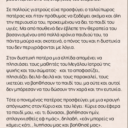
Σε πολλούς γιατρούς είχε προσφύγει ο ταλαίπωρος
πατέρας και ήταν πρόθυμος να ξοδέψει ακόμα και όλη
την περιουσία του, προκειμένου να δει το παιδί του
υγιές. Μα από πουθενά δεν έβλεπε την θεραπεία του
βασανισμένου από πολλά χρόνια παιδιού του, τα
πάντα μαύρα και σκοτεινά, ο πόνος του και η δυστυχία
του δεν περιγράφονται με λόγια.
Στον δυστυχή πατέρα μια ελπίδα απομένει να
πλησιάσει τους μαθητές του Μεγάλου Ιατρού της
ψυχής και του σώματος· και το αποφασίζει,
πλησιάζει δειλά-δειλά και τους παρακαλεί, τους
ικετεύει να βοηθήσουν το παιδί του, μα ούτε και αυτοί
δεν μπόρεσαν να του δώσουν την χαρά και την ευτυχία.
Τότε ο πονεμένος πατέρας προσφεύγει με μια κραυγή
απόγνωσης στον Κύριο και του λέγει: Κύριε σου έφερα
το παιδί μου, «ει τι δύνασαι, βοήθησον ημίν,
σπλαγχνισθείς εφ ημάς», δηλαδή, «εάν μπορείς να
κάμεις κάτι , λυπήσου μας και βοήθησέ μας».