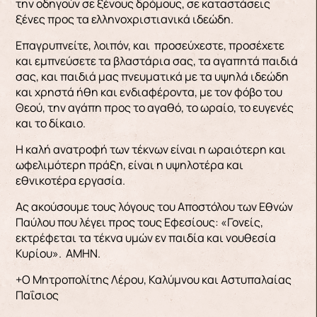
την οδηγούν σε ξένους δρόμους, σε καταστάσεις
ξένες προς τα ελληνοχριστιανικά ιδεώδη.
Επαγρυπνείτε, λοιπόν, και προσεύχεστε, προσέχετε
και εμπνεύσετε τα βλαστάρια σας, τα αγαπητά παιδιά
σας, και παιδιά μας πνευματικά με τα υψηλά ιδεώδη
και χρηστά ήθη και ενδιαφέροντα, με τον φόβο του
Θεού, την αγάπη προς το αγαθό, το ωραίο, το ευγενές
και το δίκαιο.
Η καλή ανατροφή των τέκνων είναι η ωραιότερη και
ωφελιμότερη πράξη, είναι η υψηλοτέρα και
εθνικοτέρα εργασία.
Ας ακούσουμε τους λόγους του Αποστόλου των Εθνών
Παύλου που λέγει προς τους Εφεσίους: «Γονείς,
εκτρέφεται τα τέκνα υμών εν παιδία και νουθεσία
Κυρίου». ΑΜΗΝ.
+Ο Μητροπολίτης Λέρου, Καλύμνου και Αστυπαλαίας
Παΐσιος