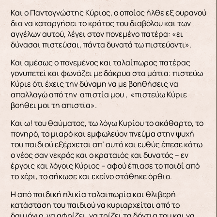
Και ο Παντογνώστης Κύριος, ο οποίος ήλθε εξ ουρανού
δια να καταργήσει το κράτος του διαβόλου και των
αγγέλων αυτού, λέγει στον πονεμένο πατέρα: «ει
δύνασαι πιστεύσαι, πάντα δυνατά τω πιστεύοντι».
Και αμέσως ο πονεμένος και ταλαίπωρος πατέρας
γονυπετεί και φωνάζει με δάκρυα στα μάτια: πιστεύω
Κύριε ότι έχεις την δύναμη να με βοηθήσεις να
απαλλαγώ από την απιστία μου , «πιστεύω Κύριε
βοήθει μοι τη απιστία».
Και ω! του θαύματος, τω λόγω Κυρίου το ακάθαρτο, το
πονηρό, το μιαρό και εμφωλεύον πνεύμα στην ψυχή
του παιδιού εξέρχεται απ’ αυτό και ευθύς έπεσε κάτω
ο νέος σαν νεκρός και ο κραταιός και δυνατός – εν
έργοις και λόγοις Κύριος – αφού έπιασε το παιδί από
το χέρι, το σήκωσε και εκείνο στάθηκε όρθιο.
Η από παιδική ηλικία ταλαιπωρία και θλιβερή
κατάσταση του παιδιού να κυριαρχείται από το
δαιμόνιο, να αφρίζει, να τρίζει τα δόντια του και να