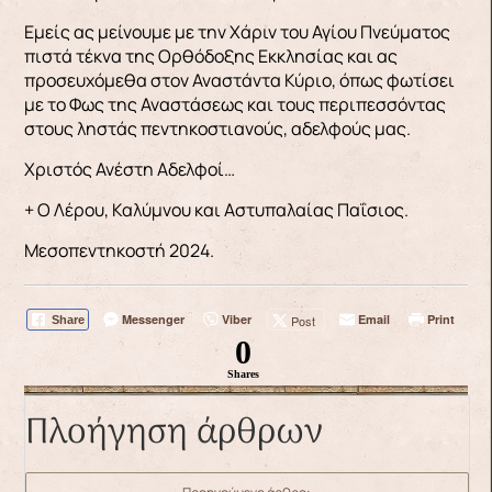
Εμείς ας μείνουμε με την Χάριν του Αγίου Πνεύματος
πιστά τέκνα της Ορθόδοξης Εκκλησίας και ας
προσευχόμεθα στον Αναστάντα Κύριο, όπως φωτίσει
με το Φως της Αναστάσεως και τους περιπεσσόντας
στους ληστάς πεντηκοστιανούς, αδελφούς μας.
Χριστός Ανέστη Αδελφοί…
+ Ο Λέρου, Καλύμνου και Αστυπαλαίας Παΐσιος.
Μεσοπεντηκοστή 2024.
Messenger
Viber
Email
Print
Post
Share
0
Shares
Πλοήγηση άρθρων