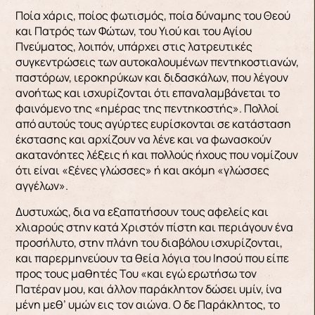
Ποία χάρις, ποίος φωτισμός, ποία δύναμης του Θεού
και Πατρός των Φώτων, του Υιού και του Αγίου
Πνεύματος, λοιπόν, υπάρχει στις λατρευτικές
συγκεντρώσεις των αυτοκαλουμένων πεντηκοστιανών,
παστόρων, ιεροκηρύκων και διδασκάλων, που λέγουν
ανοήτως και ισχυρίζονται ότι επαναλαμβάνεται το
φαινόμενο της «ημέρας της πεντηκοστής». Πολλοί
από αυτούς τους αγύρτες ευρίσκονται σε κατάσταση
έκστασης και αρχίζουν να λένε και να φωνασκούν
ακατανόητες λέξεις ή και πολλούς ήχους που νομίζουν
ότι είναι «ξένες γλώσσες» ή και ακόμη «γλώσσες
αγγέλων».
Δυστυχώς, δια να εξαπατήσουν τους αφελείς και
χλιαρούς στην κατά Χριστόν πίστη και περιάγουν ένα
προσήλυτο, στην πλάνη του διαβόλου ισχυρίζονται,
και παρερμηνεύουν τα θεία λόγια του Ιησού που είπε
προς τους μαθητές Του «και εγώ ερωτήσω τον
Πατέραν μου, και άλλον παράκλητον δώσει υμίν, ίνα
μένη μεθ’ υμών εις τον αιώνα. Ο δε Παράκλητος, το