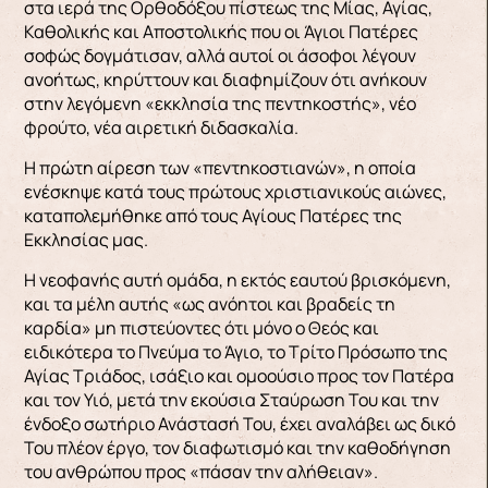
στα ιερά της Ορθοδόξου πίστεως της Μίας, Αγίας,
Καθολικής και Αποστολικής που οι Άγιοι Πατέρες
σοφώς δογμάτισαν, αλλά αυτοί οι άσοφοι λέγουν
ανοήτως, κηρύττουν και διαφημίζουν ότι ανήκουν
στην λεγόμενη «εκκλησία της πεντηκοστής», νέο
φρούτο, νέα αιρετική διδασκαλία.
Η πρώτη αίρεση των «πεντηκοστιανών», η οποία
ενέσκηψε κατά τους πρώτους χριστιανικούς αιώνες,
καταπολεμήθηκε από τους Αγίους Πατέρες της
Εκκλησίας μας.
Η νεοφανής αυτή ομάδα, η εκτός εαυτού βρισκόμενη,
και τα μέλη αυτής «ως ανόητοι και βραδείς τη
καρδία» μη πιστεύοντες ότι μόνο ο Θεός και
ειδικότερα το Πνεύμα το Άγιο, το Τρίτο Πρόσωπο της
Αγίας Τριάδος, ισάξιο και ομοούσιο προς τον Πατέρα
και τον Υιό, μετά την εκούσια Σταύρωση Του και την
ένδοξο σωτήριο Ανάστασή Του, έχει αναλάβει ως δικό
Του πλέον έργο, τον διαφωτισμό και την καθοδήγηση
του ανθρώπου προς «πάσαν την αλήθειαν».