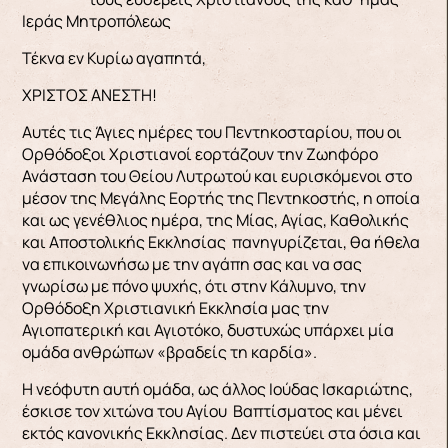
Ιεράς Μητροπόλεως
Τέκνα εν Κυρίω αγαπητά,
ΧΡΙΣΤΟΣ ΑΝΕΣΤΗ!
Αυτές τις Άγιες ημέρες του Πεντηκοσταρίου, που οι
Ορθόδοξοι Χριστιανοί εορτάζουν την Ζωηφόρο
Ανάσταση του Θείου Λυτρωτού και ευρισκόμενοι στο
μέσον της Μεγάλης Εορτής της Πεντηκοστής, η οποία
και ως γενέθλιος ημέρα, της Μίας, Αγίας, Καθολικής
και Αποστολικής Εκκλησίας πανηγυρίζεται, θα ήθελα
να επικοινωνήσω με την αγάπη σας και να σας
γνωρίσω με πόνο ψυχής, ότι στην Κάλυμνο, την
Ορθόδοξη Χριστιανική Εκκλησία μας την
Αγιοπατερική και Αγιοτόκο, δυστυχώς υπάρχει μία
ομάδα ανθρώπων «βραδείς τη καρδία».
Η νεόφυτη αυτή ομάδα, ως άλλος Ιούδας Ισκαριώτης,
έσκισε τον χιτώνα του Αγίου Βαπτίσματος και μένει
εκτός κανονικής Εκκλησίας. Δεν πιστεύει στα όσια και