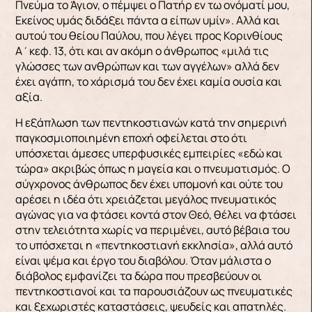
Πνεύμα το Άγιον, ο πέμψει ο Πατήρ εν τω ονόματί μου,
Εκείνος υμάς διδάξει πάντα α είπων υμίν». Αλλά και
αυτού του θείου Παύλου, που λέγει προς Κορινθίους
Α΄κεφ. 13, ότι και αν ακόμη ο άνθρωπος «μιλά τις
γλώσσες των ανθρώπων και των αγγέλων» αλλά δεν
έχει αγάπη, το χάρισμά του δεν έχει καμία ουσία και
αξία.
Η εξάπλωση των πεντηκοστιανών κατά την σημερινή
παγκοσμιοποιημένη εποχή οφείλεται στο ότι
υπόσχεται άμεσες υπερφυσικές εμπειρίες «εδώ και
τώρα» ακριβώς όπως η μαγεία και ο πνευματισμός. Ο
σύγχρονος άνθρωπος δεν έχει υπομονή και ούτε του
αρέσει η ιδέα ότι χρειάζεται μεγάλος πνευματικός
αγώνας για να φτάσει κοντά στον Θεό, θέλει να φτάσει
στην τελειότητα χωρίς να περιμένει, αυτό βέβαια του
το υπόσχεται η «πεντηκοστιανή εκκλησία», αλλά αυτό
είναι ψέμα και έργο του διαβόλου. Όταν μάλιστα ο
διάβολος εμφανίζει τα δώρα που πρεσβεύουν οι
πεντηκοστιανοί και τα παρουσιάζουν ως πνευματικές
και ξεχωριστές καταστάσεις, ψευδείς και απατηλές.