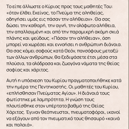
Το είπε άλλωστε ο Κύριος προς τους μαθητές Του:
«όταν έλθει Εκείνος, το Πνεύμα της αληθείας,
οδηγήσει υμάς εις πάσαν την αλήθειαν». Θα σας
δώσει την καθαρή, την αγνή, την ολόφωτο αλήθεια,
την απαλλαγμένη και από την παραμικρή ακόμη σκιά
πλάνης και ψεύδους. «Πάσαν την αλήθειαν», όση
μπορεί να χωρέσει και εννοήσει η ανθρώπινη διάνοια.
Θα σας κάμει σοφούς κατά Θεόν, πανσόφους μεταξύ
των άλλων ανθρώπων, θα ξεδιψάσετε έτσι μέσα στα
πλούσια, τα ολόδροσα και ζωογόνα νάματα της θείας
σοφίας και χάριτος.
Αυτή η υπόσχεση του Κυρίου πραγματοποιήθηκε κατά
την ημέρα της Πεντηκοστής. Οι μαθητές του Κυρίου,
«επλήσθησαν Πνεύματος Αγίου». Η διάνοιά τους
φωτίστηκε με λαμπρότητα. Η γνώση τους
πλουτίσθηκε στον υπέρτατο βαθμό της Θείας
Χάριτος. Έγιναν θεόπνευστοι, πνευματοφόροι, ικανοί
να εξάγουν από τον πνευματικό τους θησαυρό «καινά
και παλαιά».