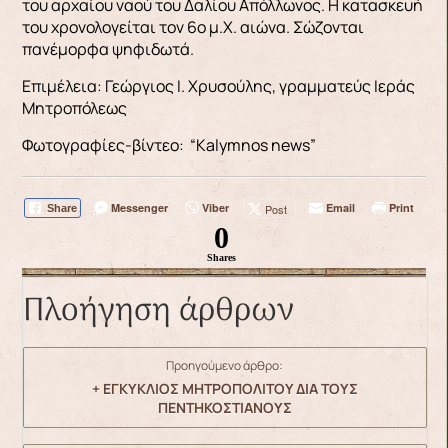
του αρχαίου ναού του Δαλίου Απόλλωνος. Η κατασκευή
του χρονολογείται τον 6ο μ.Χ. αιώνα. Σώζονται
πανέμορφα ψηφιδωτά.
Επιμέλεια: Γεώργιος Ι. Χρυσούλης, γραμματεύς Ιεράς
Μητροπόλεως
Φωτογραφίες-βίντεο: “Kalymnos news”
Messenger
Viber
Email
Print
Post
Share
0
Shares
Πλοήγηση άρθρων
Προηγούμενο άρθρο:
+ ΕΓΚΥΚΛΙΟΣ ΜΗΤΡΟΠΟΛΙΤΟΥ ΔΙΑ ΤΟΥΣ
ΠΕΝΤΗΚΟΣΤΙΑΝΟΥΣ