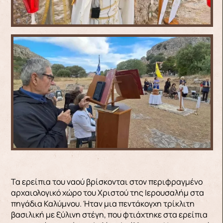
Τα ερείπια του ναού βρίσκονται στον περιφραγμένο
αρχαιολογικό χώρο του Χριστού της Ιερουσαλήμ στα
πηγάδια Καλύμνου. Ήταν μια πεντάκογχη τρίκλιτη
βασιλική με ξύλινη στέγη, που φτιάχτηκε στα ερείπια