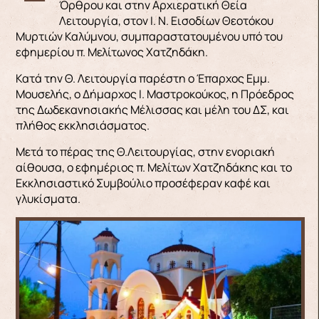
Όρθρου και στην Αρχιερατική Θεία
Λειτουργία, στον Ι. Ν. Εισοδίων Θεοτόκου
Μυρτιών Καλύμνου, συμπαραστατουμένου υπό του
εφημερίου π. Μελίτωνος Χατζηδάκη.
Κατά την Θ. Λειτουργία παρέστη ο Έπαρχος Εμμ.
Μουσελής, ο Δήμαρχος Ι. Μαστροκούκος, η Πρόεδρος
της Δωδεκανησιακής Μέλισσας και μέλη του ΔΣ, και
πλήθος εκκλησιάσματος.
Μετά το πέρας της Θ.Λειτουργίας, στην ενοριακή
αίθουσα, ο εφημέριος π. Μελίτων Χατζηδάκης και το
Εκκλησιαστικό Συμβούλιο προσέφεραν καφέ και
γλυκίσματα.