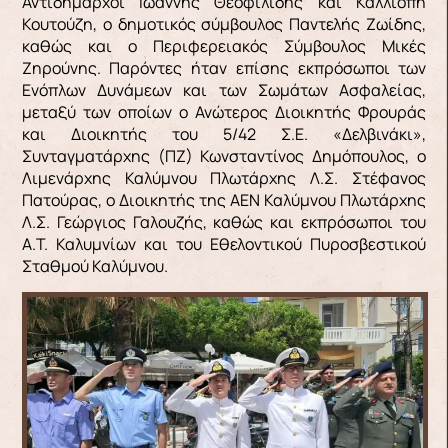
Αντιδήμαρχοι Ιωάννης Θεοφιλίδης και Καλλιόπη
Κουτούζη, ο δημοτικός σύμβουλος Παντελής Ζωίδης,
καθώς και ο Περιφερειακός Σύμβουλος Μικές
Ζηρούνης. Παρόντες ήταν επίσης εκπρόσωποι των
Ενόπλων Δυνάμεων και των Σωμάτων Ασφαλείας,
μεταξύ των οποίων ο Ανώτερος Διοικητής Φρουράς
και Διοικητής του 5/42 Σ.Ε. «Δελβινάκι»,
Συνταγματάρχης (ΠΖ) Κωνσταντίνος Δημόπουλος, ο
Λιμενάρχης Καλύμνου Πλωτάρχης Λ.Σ. Στέφανος
Πατούρας, ο Διοικητής της ΑΕΝ Καλύμνου Πλωτάρχης
Λ.Σ. Γεώργιος Γαλουζής, καθώς και εκπρόσωποι του
Α.Τ. Καλυμνίων και του Εθελοντικού Πυροσβεστικού
Σταθμού Καλύμνου.