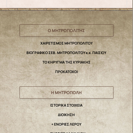
Ο ΜΗΤΡΟΠΟΛΙΤΗΣ
ΧΑΙΡΕΤΙΣΜΟΣ ΜΗΤΡΟΠΟΛΙΤΟΥ
ΒΙΟΓΡΑΦΙΚΟ ΣΕΒ. ΜΗΤΡΟΠΟΛΙΤΟΥ κ.κ. ΠΑΙΣΙΟΥ
ΤΟ ΚΗΡΥΓΜΑ ΤΗΣ ΚΥΡΙΑΚΗΣ
ΠΡΟΚΑΤΟΧΟΙ
Η ΜΗΤΡΟΠΟΛΗ
IΣΤΟΡΙΚΑ ΣΤΟΙΧΕΙΑ
ΔΙΟΙΚΗΣΗ
+ ΕΝΟΡΙΕΣ ΛΕΡΟΥ