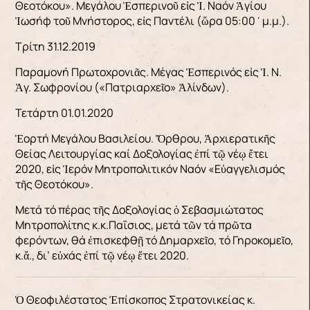
Θεοτόκου». Μεγάλου Ἑσπερινοῦ εἰς Ἱ. Ναόν Ἁγίου
Ἰωσήφ τοῦ Μνήστορος, εἰς Παντέλι (ὥρα 05:00΄μ.μ.).
Τρίτη 31.12.2019
Παραμονή Πρωτοχρονιᾶς. Μέγας Ἑσπερινός εἰς Ἱ. Ν.
Ἁγ. Σωφρονίου («Πατριαρχεῖο» Ἀλίνδων).
Τετάρτη 01.01.2020
Ἑορτή Μεγάλου Βασιλείου. Ὄρθρου, Ἀρχιερατικῆς
Θείας Λειτουργίας καί Δοξολογίας ἐπί τῷ νέῳ ἔτει
2020, εἰς Ἱερόν Μητροπολιτικόν Ναόν «Εὐαγγελισμός
τῆς Θεοτόκου».
Μετά τό πέρας τῆς Δοξολογίας ὁ Σεβασμιώτατος
Μητροπολίτης κ.κ.Παΐσιος, μετά τῶν τά πρῶτα
φερόντων, θά ἐπισκεφθῇ τό Δημαρχεῖο, τό Γηροκομεῖο,
κ.ἄ., δι’ εὐχάς ἐπί τῷ νέῳ ἔτει 2020.
Ὁ Θεοφιλέστατος Ἐπίσκοπος Στρατονικείας κ.