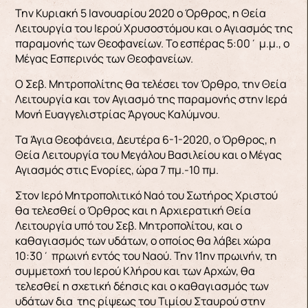
Την Κυριακή 5 Ιανουαρίου 2020 ο Όρθρος, η Θεία
Λειτουργία του Ιερού Χρυσοστόμου και ο Αγιασμός της
παραμονής των Θεοφανείων. Το εσπέρας 5:00΄ μ.μ., ο
Μέγας Εσπερινός των Θεοφανείων.
Ο Σεβ. Μητροπολίτης θα τελέσει τον Όρθρο, την Θεία
Λειτουργία και τον Αγιασμό της παραμονής στην Ιερά
Μονή Ευαγγελιστρίας Άργους Καλύμνου.
Τα Άγια Θεοφάνεια, Δευτέρα 6-1-2020, ο Όρθρος, η
Θεία Λειτουργία του Μεγάλου Βασιλείου και ο Μέγας
Αγιασμός στις Ενορίες, ώρα 7 πμ.-10 πμ.
Στον Ιερό Μητροπολιτικό Ναό του Σωτήρος Χριστού
θα τελεσθεί ο Όρθρος και η Αρχιερατική Θεία
Λειτουργία υπό του Σεβ. Μητροπολίτου, και ο
καθαγιασμός των υδάτων, ο οποίος θα λάβει χώρα
10:30΄ πρωινή εντός του Ναού. Την 11ην πρωινήν, τη
συμμετοχή του Ιερού Κλήρου και των Αρχών, θα
τελεσθεί η σχετική δέησις και ο καθαγιασμός των
υδάτων δια της ρίψεως του Τιμίου Σταυρού στην