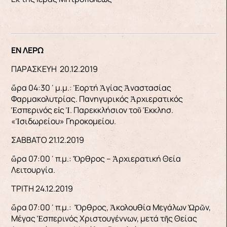
ΕΝ ΛΕΡΩ
ΠΑΡΑΣΚΕΥΗ 20.12.2019
ὥρα 04:30΄μ.μ.: Ἑορτή Ἁγίας Ἀναστασίας
Φαρμακολυτρίας. Πανηγυρικός Ἀρχιερατικός
Ἑσπερινός εἰς Ἱ. Παρεκκλήσιον τοῦ Ἐκκλησ.
«Ἰσιδωρείου» Γηροκομείου.
ΣΑΒΒΑΤΟ 21.12.2019
ὥρα 07:00΄π.μ.: Ὄρθρος – Ἀρχιερατική Θεία
Λειτουργία.
ΤΡΙΤΗ 24.12.2019
ὥρα 07:00΄π.μ.: Ὄρθρος, Ἀκολουθία Μεγάλων Ὡρῶν,
Μέγας Ἑσπερινός Χριστουγέννων, μετά τῆς Θείας