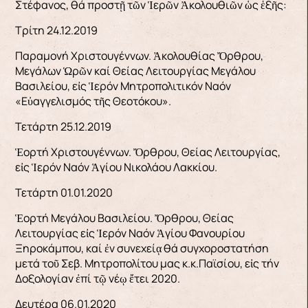
Στέφανος, θά προστῇ τῶν Ἱερῶν Ἀκολουθιῶν ὡς ἑξῆς:
Τρίτη 24.12.2019
Παραμονή Χριστουγέννων. Ἀκολουθίας Ὄρθρου,
Μεγάλων Ὡρῶν καί Θείας Λειτουργίας Μεγάλου
Βασιλείου, εἰς Ἱερόν Μητροπολιτικόν Ναόν
«Εὐαγγελισμός τῆς Θεοτόκου».
Τετάρτη 25.12.2019
Ἑορτή Χριστουγέννων. Ὄρθρου, Θείας Λειτουργίας,
εἰς Ἱερόν Ναόν Ἁγίου Νικολάου Λακκίου.
Τετάρτη 01.01.2020
Ἑορτή Μεγάλου Βασιλείου. Ὄρθρου, Θείας
Λειτουργίας εἰς Ἱερόν Ναόν Ἁγίου Φανουρίου
Ξηροκάμπου, καί ἐν συνεχείᾳ θά συγχοροστατήση
μετά τοῦ Σεβ. Μητροπολίτου μας κ.κ.Παϊσίου, εἰς τήν
Δοξολογίαν ἐπί τῷ νέῳ ἔτει 2020.
Δευτέρα 06.01.2020