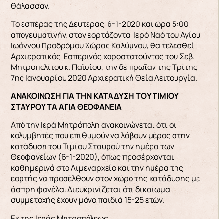
θάλασσαν.
Το εσπέρας της Δευτέρας 6-1-2020 και ώρα 5:00
απογευματινήν, στον εορτάζοντα Ιερό Ναό του Αγίου
Ιωάννου Προδρόμου Χώρας Καλύμνου, θα τελεσθεί
Αρχιερατικός Εσπερινός χοροστατούντος του Σεβ.
Μητροπολίτου κ. Παϊσίου, την δε πρωΐαν της Τρίτης
7ης Ιανουαρίου 2020 Αρχιερατική Θεία Λειτουργία.
ΑΝΑΚΟΙΝΩΣΗ ΓΙΑ ΤΗΝ ΚΑΤΑΔΥΣΗ ΤΟΥ ΤΙΜΙΟΥ
ΣΤΑΥΡΟΥ ΤΑ ΑΓΙΑ ΘΕΟΦΑΝΕΙΑ
Από την Ιερά Μητρόπολη ανακοινώνεται ότι οι
κολυμβητές που επιθυμούν να λάβουν μέρος στην
κατάδυση του Τιμίου Σταυρού την ημέρα των
Θεοφανείων (6-1-2020), όπως προσέρχονται
καθημερινά στο Λιμεναρχείο και την ημέρα της
εορτής να προσέλθουν στον χώρο της κατάδυσης με
άσπρη φανέλα. Διευκρινίζεται ότι δικαίωμα
συμμετοχής έχουν μόνο παιδιά 15-25 ετών.
Εκ της Ιεράς Μητροπόλεως