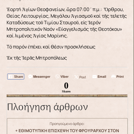
Ἑορτή Ἁγίων Θεοφανείων, ὥρα 07:00΄π.μ.: Ὄρθρου,
Θείας Λειτουργίας, Μεγάλου Ἁγιασμοῦ καί τῆς τελετῆς
Καταδύσεως τοῦ Τιμίου Σταυροῦ, εἰς Ἱερόν
Μητροπολιτικόν Ναόν «Εὐαγγελισμός τῆς Θεοτόκου»
καί λιμένος Ἁγίας Μαρίνης.
Τό παρόν ἐπέχει καί θέσιν προσκλήσεως
Ἐκ τῆς Ἱερᾶς Μητροπόλεως
Messenger
Viber
Email
Print
Post
Share
0
Shares
Πλοήγηση άρθρων
Προηγούμενο άρθρο:
+ ΕΘΙΜΟΤΥΠΙΚΗ ΕΠΙΣΚΕΨΗ ΤΟΥ ΦΡΟΥΡΑΡΧΟΥ ΣΤΟΝ