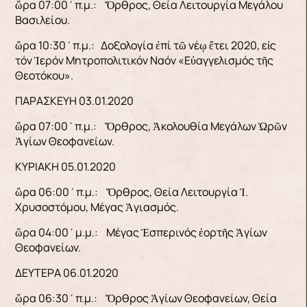
ὥρα 07:00΄π.μ.: Ὄρθρος, Θεία Λειτουργία Μεγάλου
Βασιλείου.
ὥρα 10:30΄π.μ.: Δοξολογία ἐπί τῶ νέῳ ἔτει 2020, εἰς
τόν Ἱερόν Μητροπολιτικόν Ναόν «Εὐαγγελισμός τῆς
Θεοτόκου».
ΠΑΡΑΣΚΕΥΗ 03.01.2020
ὥρα 07:00΄π.μ.: Ὄρθρος, Ἀκολουθία Μεγάλων Ὡρῶν
Ἁγίων Θεοφανείων.
ΚΥΡΙΑΚΗ 05.01.2020
ὥρα 06:00΄π.μ.: Ὄρθρος, Θεία Λειτουργία Ἱ.
Χρυσοστόμου, Μέγας Ἁγιασμός.
ὥρα 04:00΄μ.μ.: Μέγας Ἑσπερινός ἑορτῆς Ἁγίων
Θεοφανείων.
ΔΕΥΤΕΡΑ 06.01.2020
ὥρα 06:30΄π.μ.: Ὄρθρος Ἁγίων Θεοφανείων, Θεία