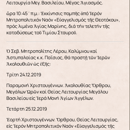
Λειτουργία Μεγ. Βασιλείου, Μέγας Ἁγιασμός.
ὥρα 10:45΄π.μ.: Ἐκκίνησις πομπῆς ἀπό Ἱερόν
Μητροπολιτικόν Ναόν «Εὐαγγελισμός τῆς Θεοτόκου»,
πρός λιμένα Ἁγίας Μαρίνης, διά τήν τελετήν τῆς
καταδύσεως τοῦ Τιμίου Σταυροῦ.
Ὁ Σεβ. Μητροπολίτης Λέρου, Καλύμνου καί
Ἀστυπαλαίας κ.κ. Παΐσιος, θά προστῇ τῶν Ἱερῶν
Ἀκολουθιῶν ὡς ἑξῆς:
Τρίτη 24.12.2019
Παραμονή Χριστουγέννων. Ἀκολουθίας Ὄρθρου,
Μεγάλων Ὡρῶν καί Θείας Λειτουργίας Μεγάλου
Βασιλείου εἰς Ἱερά Μονή Ἁγίων Ἀγγέλων.
Τετάρτη 25.12.2019
Ἑορτή Χριστουγέννων. Ὄρθρου, Θείας Λειτουργίας,
εἰς Ἱερόν Μητροπολιτικόν Ναόν «Εὐαγγελισμός τῆς