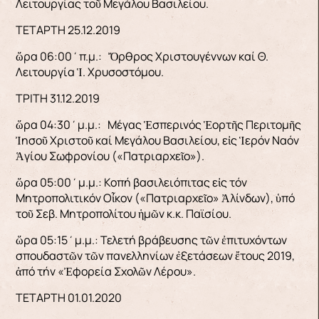
Λειτουργίας τοῦ Μεγάλου Βασιλείου.
ΤΕΤΑΡΤΗ 25.12.2019
ὥρα 06:00΄π.μ.: Ὄρθρος Χριστουγέννων καί Θ.
Λειτουργία Ἱ. Χρυσοστόμου.
ΤΡΙΤΗ 31.12.2019
ὥρα 04:30΄μ.μ.: Μέγας Ἑσπερινός Ἑορτῆς Περιτομῆς
Ἰησοῦ Χριστοῦ καί Μεγάλου Βασιλείου, εἰς Ἱερόν Ναόν
Ἁγίου Σωφρονίου («Πατριαρχεῖο»).
ὥρα 05:00΄μ.μ.: Κοπή βασιλειόπιτας εἰς τόν
Μητροπολιτικόν Οἶκον («Πατριαρχεῖο» Ἀλίνδων), ὑπό
τοῦ Σεβ. Μητροπολίτου ἡμῶν κ.κ. Παϊσίου.
ὥρα 05:15΄μ.μ.: Τελετή βράβευσης τῶν ἐπιτυχόντων
σπουδαστῶν τῶν πανελληνίων ἐξετάσεων ἔτους 2019,
ἀπό τήν «Ἐφορεία Σχολῶν Λέρου».
ΤΕΤΑΡΤΗ 01.01.2020