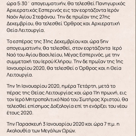
ώρα 5:30΄ απογευματινήν, θα τελεσθεί Πανηγυρικός
Αρχιερατικός Εσπερινός εις τον εορτάζοντα Ιερόν
Ναόν Αγίου Στεφάνου. Την δε πρωΐαν της 27ης
Δεκεμβρίου, θα τελεσθεί Όρθρος και Αρχιερατική
Θεία Λειτουργία.
Το εσπέρας της 31ης Δεκεμβρίου και ώρα 5ην
απογευματινήν, θα τελεσθεί, στον εορτάζοντα Ιερό
Ναό του Αγίου Βασιλείου, Μέγας Εσπερινός, με την
συμμετοχή του Ιερού Κλήρου. Την δε πρωΐαν της 1ης
Ιανουαρίου 2020, θα τελεσθεί ο Όρθρος και η Θεία
Λειτουργία.
Την 1η Ιανουαρίου 2020, ημέρα Τετάρτη, μετά το
πέρας της Θείας Λειτουργίας και ώρα 11η πρωινή, εις
τον Ιερό Μητροπολιτικό Ναό του Σωτήρος Χριστού, θα
τελεσθεί επίσημος Δοξολογία επί τη ενάρξει του νέου
έτους 2020.
Την Παρασκευή 3 Ιανουαρίου 2020 και ώρα 7 π.μ. η
Ακολουθία των Μεγάλων Ωρών.