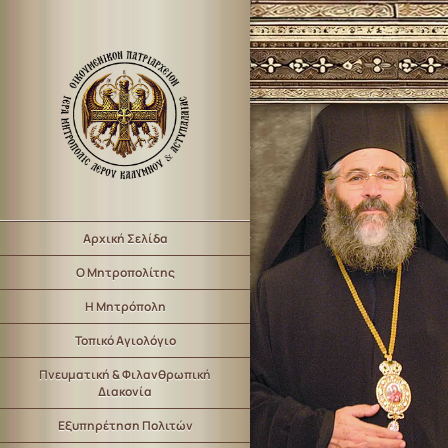
Αρχική Σελίδα
Ο Μητροπολίτης
Η Μητρόπολη
Τοπικό Αγιολόγιο
Πνευματική & Φιλανθρωπική
Διακονία
Εξυπηρέτηση Πολιτών