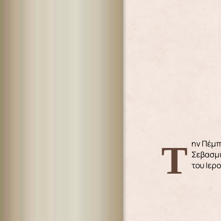
Την Πέμπτη 19 Αυγούστου 2021 και ώρα 11 π.μ., στην Ιερά Μονή Αγίων Πάντων Καλύμνου, στον Ιερό Ναό Αγίας Φιλοθέης, ο
Σεβασμι
του Ιερ