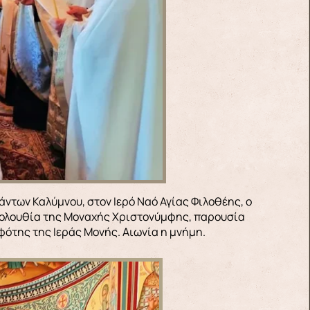
Ακολουθία της Μοναχής Χριστονύμφης, παρουσία
φότης της Ιεράς Μονής. Αιωνία η μνήμη.