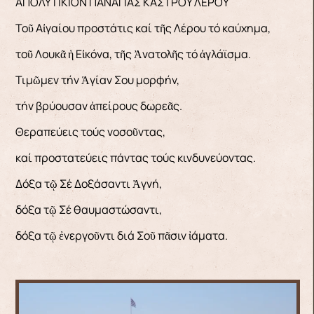
ΑΠΟΛΥΤΙΚΙΟΝ ΠΑΝΑΓΙΑΣ ΚΑΣΤΡΟΥ ΛΕΡΟΥ
Τοῦ Αἰγαίου προστάτις καί τῆς Λέρου τό καύχημα,
τοῦ Λουκᾶ ἡ Εἰκόνα, τῆς Ἀνατολῆς τό ἀγλάϊσμα.
Τιμῶμεν τήν Ἁγίαν Σου μορφήν,
τήν βρύουσαν ἀπείρους δωρεᾶς.
Θεραπεύεις τούς νοσοῦντας,
καί προστατεύεις πάντας τούς κινδυνεύοντας.
Δόξα τῷ Σέ Δοξάσαντι Ἀγνή,
δόξα τῷ Σέ θαυμαστώσαντι,
δόξα τῷ ἐνεργοῦντι διά Σοῦ πᾶσιν ἰάματα.