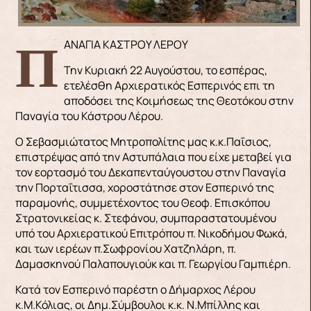
ΠΑΝΑΓΙΑ ΚΑΣΤΡΟΥ ΛΕΡΟΥ
Την Κυριακή 22 Αυγούστου, το εσπέρας,
ετελέσθη Αρχιερατικός Εσπερινός επι τη
αποδόσει της Κοιμήσεως της Θεοτόκου στην
Παναγία του Κάστρου Λέρου.
Ο Σεβασμιώτατος Μητροπολίτης μας κ.κ.Παΐσιος,
επιστρέψας από την Αστυπάλαια που είχε μεταβεί για
τον εορτασμό του Δεκαπενταύγουστου στην Παναγία
την Πορταΐτισσα, χοροστάτησε στον Εσπερινό της
παραμονής, συμμετέχοντος του Θεοφ. Επισκόπου
Στρατονικείας κ. Στεφάνου, συμπαραστατουμένου
υπό του Αρχιερατικού Επιτρόπου π. Νικοδήμου Φωκά,
και των ιερέων π.Σωφρονίου Χατζηλάρη, π.
Δαμασκηνού Παλαπουγιούκ και π. Γεωργίου Γαμπιέρη.
Κατά τον Εσπερινό παρέστη ο Δήμαρχος Λέρου
κ.Μ.Κόλιας, οι Δημ.Σύμβουλοι κ.κ. Ν.Μπίλλης και