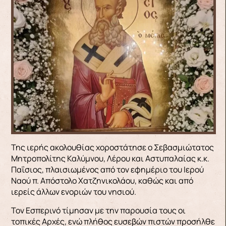
Της ιερής ακολουθίας χοροστάτησε ο Σεβασμιώτατος
Μητροπολίτης Καλύμνου, Λέρου και Αστυπαλαίας κ.κ.
Παΐσιος, πλαισιωμένος από τον εφημέριο του Ιερού
Ναού π. Απόστολο Χατζηνικολάου, καθώς και από
ιερείς άλλων ενοριών του νησιού.
Τον Εσπερινό τίμησαν με την παρουσία τους οι
τοπικές Αρχές, ενώ πλήθος ευσεβών πιστών προσήλθε