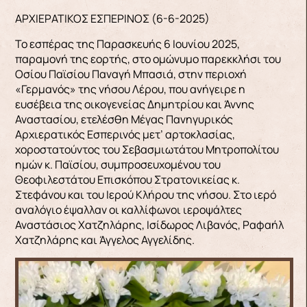
ΑΡΧΙΕΡΑΤΙΚΟΣ ΕΣΠΕΡΙΝΟΣ (6-6-2025)
Το εσπέρας της Παρασκευής 6 Ιουνίου 2025,
παραμονή της εορτής, στο ομώνυμο παρεκκλήσι του
Οσίου Παϊσίου Παναγή Μπασιά, στην περιοχή
«Γερμανός» της νήσου Λέρου, που ανήγειρε η
ευσέβεια της οικογενείας Δημητρίου και Άννης
Αναστασίου, ετελέσθη Μέγας Πανηγυρικός
Αρχιερατικός Εσπερινός μετ’ αρτοκλασίας,
χοροστατούντος του Σεβασμιωτάτου Μητροπολίτου
ημών κ. Παϊσίου, συμπροσευχομένου του
Θεοφιλεστάτου Επισκόπου Στρατονικείας κ.
Στεφάνου και του Ιερού Κλήρου της νήσου. Στο ιερό
αναλόγιο έψαλλαν οι καλλίφωνοι ιεροψάλτες
Αναστάσιος Χατζηλάρης, Ισίδωρος Λιβανός, Ραφαήλ
Χατζηλάρης και Άγγελος Αγγελίδης.