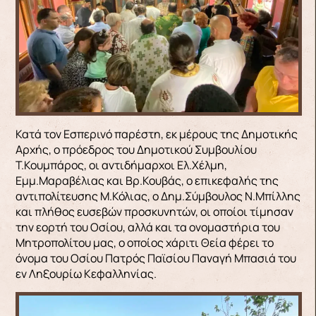
Κατά τον Εσπερινό παρέστη, εκ μέρους της Δημοτικής
Αρχής, ο πρόεδρος του Δημοτικού Συμβουλίου
Τ.Κουμπάρος, οι αντιδήμαρχοι Ελ.Χέλμη,
Εμμ.Μαραβέλιας και Βρ.Κουβάς, ο επικεφαλής της
αντιπολίτευσης Μ.Κόλιας, ο Δημ.Σύμβουλος Ν.Μπίλλης
και πλήθος ευσεβών προσκυνητών, οι οποίοι τίμησαν
την εορτή του Οσίου, αλλά και τα ονομαστήρια του
Μητροπολίτου μας, ο οποίος χάριτι Θεία φέρει το
όνομα του Οσίου Πατρός Παϊσίου Παναγή Μπασιά του
εν Ληξουρίω Κεφαλληνίας.