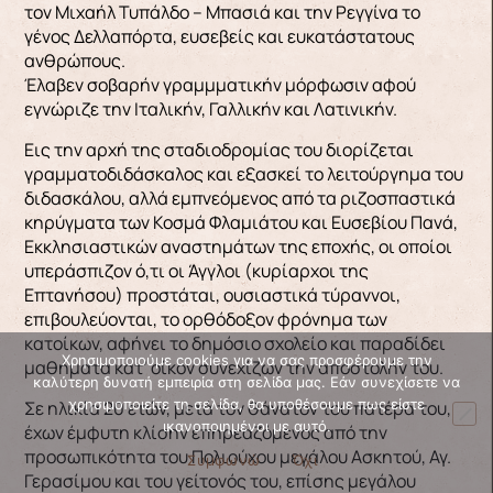
τον Μιχαήλ Τυπάλδο – Μπασιά και την Ρεγγίνα το
γένος Δελλαπόρτα, ευσεβείς και ευκατάστατους
ανθρώπους.
Έλαβεν σοβαρήν γραμμματικήν μόρφωσιν αφού
εγνώριζε την Ιταλικήν, Γαλλικήν και Λατινικήν.
Εις την αρχή της σταδιοδρομίας του διορίζεται
γραμματοδιδάσκαλος και εξασκεί το λειτούργημα του
διδασκάλου, αλλά εμπνεόμενος από τα ριζοσπαστικά
κηρύγματα των Κοσμά Φλαμιάτου και Ευσεβίου Πανά,
Εκκλησιαστικών αναστημάτων της εποχής, οι οποίοι
υπεράσπιζον ό,τι οι Άγγλοι (κυρίαρχοι της
Επτανήσου) προστάται, ουσιαστικά τύραννοι,
επιβουλεύονται, το ορθόδοξον φρόνημα των
κατοίκων, αφήνει το δημόσιο σχολείο και παραδίδει
Χρησιμοποιούμε cookies για να σας προσφέρουμε την
μαθήματα κατ’ οίκον συνεχίζων την αποστολήν του.
καλύτερη δυνατή εμπειρία στη σελίδα μας. Εάν συνεχίσετε να
χρησιμοποιείτε τη σελίδα, θα υποθέσουμε πως είστε
Σε ηλικία 20 ετών, μετά τον θάνατον του πατέρα του,
ικανοποιημένοι με αυτό.
έχων έμφυτη κλίσην επηρεαζόμενος από την
προσωπικότητα του Πολιούχου μεγάλου Ασκητού, Αγ.
Συμφωνώ
Όχι
Γερασίμου και του γείτονός του, επίσης μεγάλου