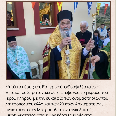
Μετά το πέρας του Εσπερινού, ο Θεοφιλέστατος
Επίσκοπος Στρατονικείας κ. Στέφανος, εκ μέρους του
Ιερού Κλήρου, με την ευκαιρία των ονομαστηρίων του
Μητροπολίτου αλλά και των 20 ετών Αρχιερατείας,
ενεχείρισε στον Μητροπολίτη ένα εγκόλπιο. Ο
Θεοφιλέστατος απηύθυνε εόρτιες ευχές στον