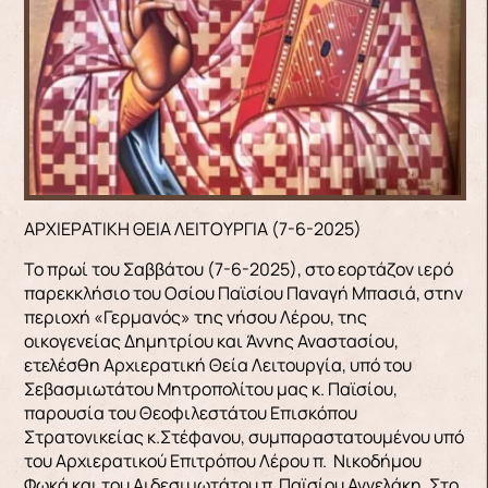
ΑΡΧΙΕΡΑΤΙΚΗ ΘΕΙΑ ΛΕΙΤΟΥΡΓΙΑ (7-6-2025)
Το πρωί του Σαββάτου (7-6-2025), στο εορτάζον ιερό
παρεκκλήσιο του Οσίου Παϊσίου Παναγή Μπασιά, στην
περιοχή «Γερμανός» της νήσου Λέρου, της
οικογενείας Δημητρίου και Άννης Αναστασίου,
ετελέσθη Αρχιερατική Θεία Λειτουργία, υπό του
Σεβασμιωτάτου Μητροπολίτου μας κ. Παϊσίου,
παρουσία του Θεοφιλεστάτου Επισκόπου
Στρατονικείας κ.Στέφανου, συμπαραστατουμένου υπό
του Αρχιερατικού Επιτρόπου Λέρου π. Νικοδήμου
Φωκά και του Αιδεσιμωτάτου π. Παϊσίου Αγγελάκη. Στο