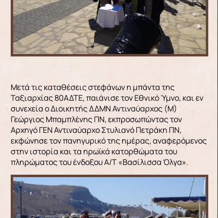
Μετά τις καταθέσεις στεφάνων η μπάντα της
Ταξιαρχίας 80ΑΔΤΕ, παιάνισε τον Εθνικό Ύμνο, και εν
συνεχεία ο Διοικητής ΔΔΜΝ Αντιναύαρχος (Μ)
Γεώργιος Μπαμπλένης ΠΝ, εκπροσωπώντας τον
Αρχηγό ΓΕΝ Αντιναύαρχο Στυλιανό Πετράκη ΠΝ,
εκφώνησε τον πανηγυρικό της ημέρας, αναφερόμενος
στην ιστορία και τα ηρωϊκά κατορθώματα του
πληρώματος του ένδοξου Α/Τ «Βασίλισσα Όλγα».