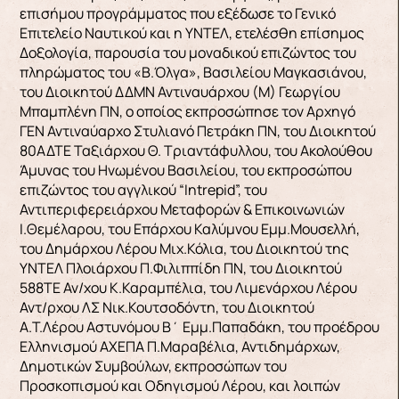
επισήμου προγράμματος που εξέδωσε το Γενικό
Επιτελείο Ναυτικού και η ΥΝΤΕΛ, ετελέσθη επίσημος
Δοξολογία, παρουσία του μοναδικού επιζώντος του
πληρώματος του «Β.Όλγα», Βασιλείου Μαγκασιάνου,
του Διοικητού ΔΔΜΝ Αντιναυάρχου (Μ) Γεωργίου
Μπαμπλένη ΠΝ, ο οποίος εκπροσώπησε τον Αρχηγό
ΓΕΝ Αντιναύαρχο Στυλιανό Πετράκη ΠΝ, του Διοικητού
80ΑΔΤΕ Ταξιάρχου Θ. Τριαντάφυλλου, του Ακολούθου
Άμυνας του Ηνωμένου Βασιλείου, του εκπροσώπου
επιζώντος του αγγλικού “Intrepid”, του
Αντιπεριφερειάρχου Μεταφορών & Επικοινωνιών
Ι.Θεμέλαρου, του Επάρχου Καλύμνου Εμμ.Μουσελλή,
του Δημάρχου Λέρου Μιχ.Κόλια, του Διοικητού της
ΥΝΤΕΛ Πλοιάρχου Π.Φιλιππίδη ΠΝ, του Διοικητού
588ΤΕ Αν/χου Κ.Καραμπέλια, του Λιμενάρχου Λέρου
Αντ/ρχου ΛΣ Νικ.Κουτσοδόντη, του Διοικητού
Α.Τ.Λέρου Αστυνόμου Β΄ Εμμ.Παπαδάκη, του προέδρου
Ελληνισμού ΑΧΕΠΑ Π.Μαραβέλια, Αντιδημάρχων,
Δημοτικών Συμβούλων, εκπροσώπων του
Προσκοπισμού και Οδηγισμού Λέρου, και λοιπών