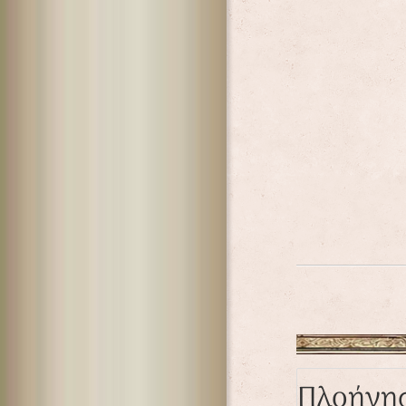
Πλοήγη