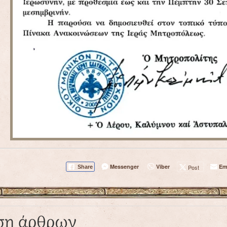
Messenger
Viber
Em
Post
Share
ση άρθρων