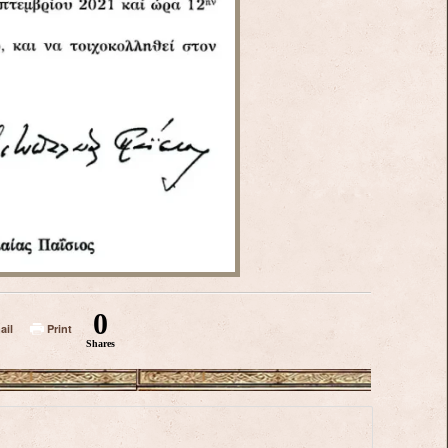
0
ail
Print
Shares