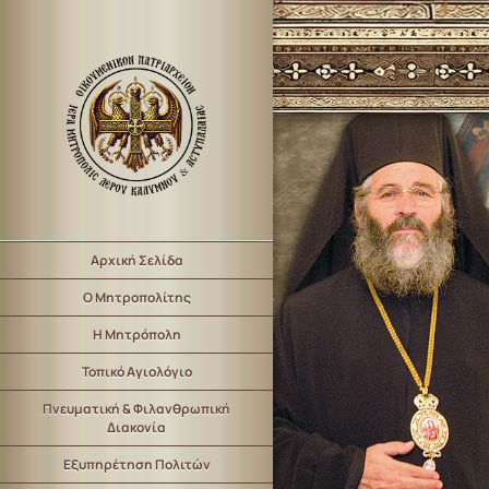
Αρχική Σελίδα
Ο Μητροπολίτης
Η Μητρόπολη
Τοπικό Αγιολόγιο
Πνευματική & Φιλανθρωπική
Διακονία
Εξυπηρέτηση Πολιτών