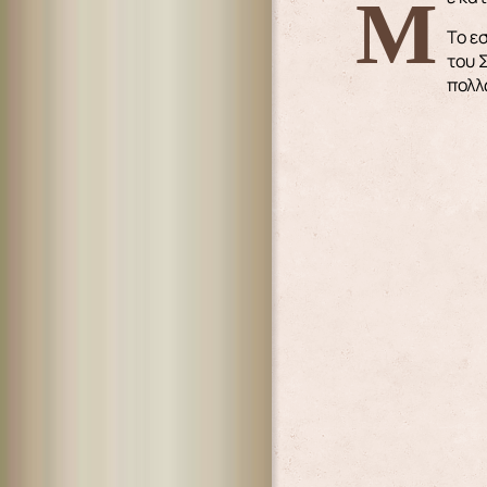
Το ε
του 
πολλ