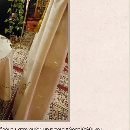
ροδρόμου, στην ομώνυμη ενορία Χώρας Καλύμνου.