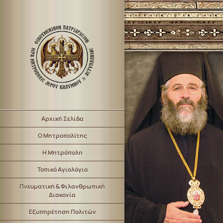
Αρχική Σελίδα
Ο Μητροπολίτης
Η Μητρόπολη
Τοπικό Αγιολόγιο
Πνευματική & Φιλανθρωπική
Διακονία
Εξυπηρέτηση Πολιτών