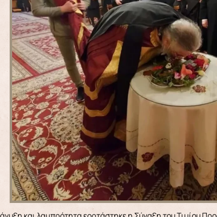
ατάνυξη και λαμπρότητα εορτάστηκε η Σύναξη του Τιμίου Π