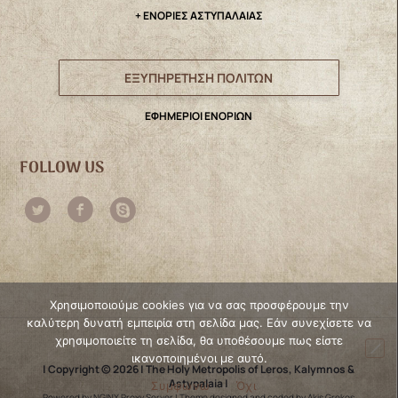
+ ΕΝΟΡΙΕΣ ΑΣΤΥΠΑΛΑΙΑΣ
ΕΞΥΠΗΡΕΤΗΣΗ ΠΟΛΙΤΩΝ
ΕΦΗΜΕΡΙΟΙ ΕΝΟΡΙΩΝ
FOLLOW US
Χρησιμοποιούμε cookies για να σας προσφέρουμε την
καλύτερη δυνατή εμπειρία στη σελίδα μας. Εάν συνεχίσετε να
χρησιμοποιείτε τη σελίδα, θα υποθέσουμε πως είστε
ικανοποιημένοι με αυτό.
| Copyright © 2026 | The Holy Metropolis of Leros, Kalymnos &
Astypalaia |
Συμφωνώ
Όχι
Powered by NGINX Proxy Server
|
Theme designed and coded by Akis Grekos