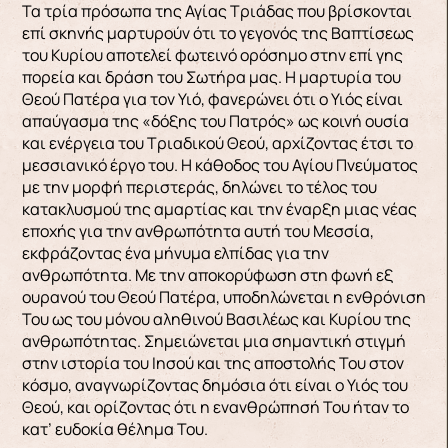
Τα τρία πρόσωπα της Αγίας Τριάδας που βρίσκονται
επί σκηνής μαρτυρούν ότι το γεγονός της Βαπτίσεως
του Κυρίου αποτελεί φωτεινό ορόσημο στην επί γης
πορεία και δράση του Σωτήρα μας. Η μαρτυρία του
Θεού Πατέρα για τον Υιό, φανερώνει ότι ο Υιός είναι
απαύγασμα της «δόξης του Πατρός» ως κοινή ουσία
και ενέργεια του Τριαδικού Θεού, αρχίζοντας έτσι το
μεσσιανικό έργο του. Η κάθοδος του Αγίου Πνεύματος
με την μορφή περιστεράς, δηλώνει το τέλος του
κατακλυσμού της αμαρτίας και την έναρξη μιας νέας
εποχής για την ανθρωπότητα αυτή του Μεσσία,
εκφράζοντας ένα μήνυμα ελπίδας για την
ανθρωπότητα. Με την αποκορύφωση στη φωνή εξ
ουρανού του Θεού Πατέρα, υποδηλώνεται η ενθρόνιση
Του ως του μόνου αληθινού Βασιλέως και Κυρίου της
ανθρωπότητας. Σημειώνεται μια σημαντική στιγμή
στην ιστορία του Ιησού και της αποστολής Του στον
κόσμο, αναγνωρίζοντας δημόσια ότι είναι ο Υιός του
Θεού, και ορίζοντας ότι η ενανθρώπησή Του ήταν το
κατ’ ευδοκία θέλημα Του.