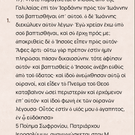
Γαλιλαίας ἐπὶ τὸν Ἰορδάνην πρὸς τὸν Ἰωάννην
τοῦ βαπτισθῆναι ὑπ᾽ αὐτοῦ. ὁ δὲ Ἰωάννης
διεκώλυεν αὐτὸν λέγων· Ἐγὼ χρείαν ἔχω ὑπὸ
σοῦ βαπτισθῆναι, καὶ σὺ ἔρχῃ πρός με;
ἀποκριθεὶς δὲ ὁ Ἰησοῦς εἶπεν πρὸς αὐτόν·
Ἄφες ἄρτι· οὕτω γὰρ πρέπον ἐστὶν ἡμῖν
πληρῶσαι πᾶσαν δικαιοσύνην. τότε ἀφίησιν
αὐτόν· καὶ βαπτισθείς ὁ Ἰησοῦς ἀνέβη εὐθὺς
ἀπὸ τοῦ ὕδατος· καὶ ἰδοὺ ἀνεῴχθησαν αὐτῷ οἱ
οὐρανοί, καὶ εἶδεν τὸ Πνεῦμα τοῦ Θεοῦ
καταβαῖνον ὡσεὶ περιστερὰν καὶ ἐρχόμενον
ἐπ’ αὐτόν· καὶ ἰδοὺ φωνὴ ἐκ τῶν οὐρανῶν
λέγουσα· Οὗτός ἐστὶν ὁ υἱός μου ὁ ἀγαπητος,
ἐν ᾧ εὐδόκησα»
5 Ποίημα Σωφρονίου, Πατριάρχου
Ιεροσολύμων, αναγιγνώσκεται στον Μ.