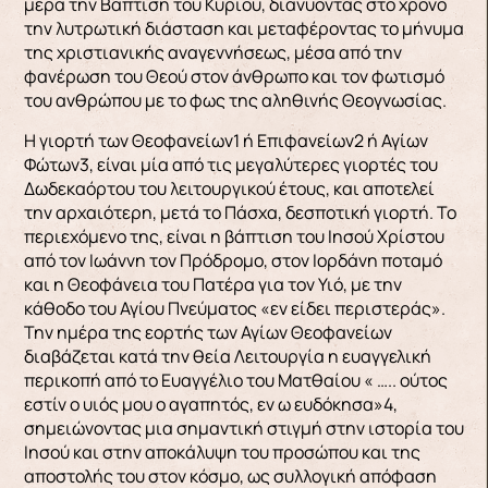
μέρα την Βάπτιση του Κυρίου, διανύοντας στο χρόνο
την λυτρωτική διάσταση και μεταφέροντας το μήνυμα
της χριστιανικής αναγεννήσεως, μέσα από την
φανέρωση του Θεού στον άνθρωπο και τον φωτισμό
του ανθρώπου με το φως της αληθινής Θεογνωσίας.
Η γιορτή των Θεοφανείων1 ή Επιφανείων2 ή Αγίων
Φώτων3, είναι μία από τις μεγαλύτερες γιορτές του
Δωδεκαόρτου του λειτουργικού έτους, και αποτελεί
την αρχαιότερη, μετά το Πάσχα, δεσποτική γιορτή. Το
περιεχόμενο της, είναι η βάπτιση του Ιησού Χρίστου
από τον Ιωάννη τον Πρόδρομο, στον Ιορδάνη ποταμό
και η Θεοφάνεια του Πατέρα για τον Υιό, με την
κάθοδο του Αγίου Πνεύματος «εν είδει περιστεράς».
Την ημέρα της εορτής των Αγίων Θεοφανείων
διαβάζεται κατά την θεία Λειτουργία η ευαγγελική
περικοπή από το Ευαγγέλιο του Ματθαίου « ….. ούτος
εστίν ο υιός μου ο αγαπητός, εν ω ευδόκησα»4,
σημειώνοντας μια σημαντική στιγμή στην ιστορία του
Ιησού και στην αποκάλυψη του προσώπου και της
αποστολής του στον κόσμο, ως συλλογική απόφαση