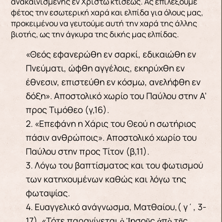
ανακαινισμένης εν Χριστώ κτίσεως. Ας επιλέξουμε
φέτος την εσωτερική χαρά και ελπίδα για όλους μας,
προκειμένου να γευτούμε αυτή την χαρά της άλλης
βιοτής, ως την άγκυρα της δικής μας ελπίδας.
«Θεός εφανερώθη εν σαρκί, εδικαιώθη εν
Πνεύματι, ώφθη αγγέλοις, εκηρύχθη εν
έθνεσιν, επιστεύθη εν κόσμω, ανελήφθη εν
δόξη». Αποστολικό χωρίο του Παύλου στην Α’
προς Τιμόθεο (γ,16).
2. «Επεφάνη η Χάρις του Θεού η σωτήριος
πάσιν ανθρώποις». Αποστολικό χωρίο του
Παύλου στην προς Τίτον (β,11).
3. Λόγω του βαπτίσματος και του φωτισμού
των κατηχουμένων καθώς και λόγω της
φωταψίας.
4. Ευαγγελικό ανάγνωσμα, Ματθαίου,( γ΄, 3-
17). «Τότε παραγίνεται ὁ Ἰησοῦς ἀπὸ τῆς