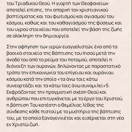
του Τριαδικού Θεού. Η γιορτή των Θεοφανείων
αποτελεί επίσης, την απαρχή τον χριστιανικού
βαπτίσματος και του φωτισμού και αγιασμού του
κόσμου, καθώς και του καθαγιασμού της φύσεως και
του υγρού στοιχείου που αποτελεί την βάση της ζωής
σε ολόκληρη την δημιουργία.
Στην αφήγηση των ιερών ευαγγελιστών, ένα από τα
βασικά στοιχεία της Βάπτισης του Ιησού μετά την
άνοδό του από το ρεύμα του ποταμού, αποτελεί η
διάνοιξη των ουρανών, δηλώνοντας με παραστατικό
τρόπο την επικοινωνία του επίγειου και ουράνιου
κόσμου κατά την οποία «τα άνω τοις κάτω
συνεορτάζει και τα κάτω τοις άνω συνομιλεί»5.
Εκφράζοντας την πραγματική σχέση Θεού και
ανθρώπου που επιτυγχάνεται με το έργο του Χριστού,
η βάπτιση Του κατέστη ο θεμέλιος λίθος της
σύνδεσης κάθε πιστού με το μυστήριο της βάπτισης
του, με το οποίο ξαναγεννιέται και εισέρχεται στη νέα
εν Χριστώ ζωή.