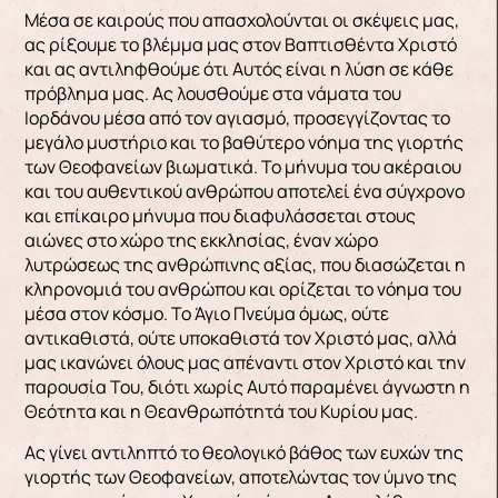
Μέσα σε καιρούς που απασχολούνται οι σκέψεις μας,
ας ρίξουμε το βλέμμα μας στον Βαπτισθέντα Χριστό
και ας αντιληφθούμε ότι Αυτός είναι η λύση σε κάθε
πρόβλημα μας. Ας λουσθούμε στα νάματα του
Ιορδάνου μέσα από τον αγιασμό, προσεγγίζοντας το
μεγάλο μυστήριο και το βαθύτερο νόημα της γιορτής
των Θεοφανείων βιωματικά. Το μήνυμα του ακέραιου
και του αυθεντικού ανθρώπου αποτελεί ένα σύγχρονο
και επίκαιρο μήνυμα που διαφυλάσσεται στους
αιώνες στο χώρο της εκκλησίας, έναν χώρο
λυτρώσεως της ανθρώπινης αξίας, που διασώζεται η
κληρονομιά του ανθρώπου και ορίζεται το νόημα του
μέσα στον κόσμο. Το Άγιο Πνεύμα όμως, ούτε
αντικαθιστά, ούτε υποκαθιστά τον Χριστό μας, αλλά
μας ικανώνει όλους μας απέναντι στον Χριστό και την
παρουσία Του, διότι χωρίς Αυτό παραμένει άγνωστη η
Θεότητα και η Θεανθρωπότητά του Κυρίου μας.
Ας γίνει αντιληπτό το θεολογικό βάθος των ευχών της
γιορτής των Θεοφανείων, αποτελώντας τον ύμνο της