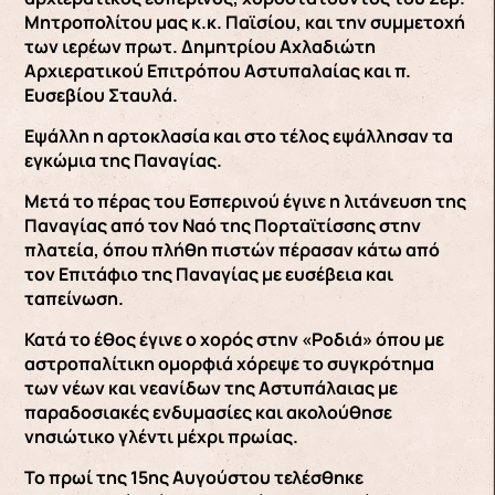
Μητροπολίτου μας κ.κ. Παϊσίου, και την συμμετοχή
των ιερέων πρωτ. Δημητρίου Αχλαδιώτη
Αρχιερατικού Επιτρόπου Αστυπαλαίας και π.
Ευσεβίου Σταυλά.
Εψάλλη η αρτοκλασία και στο τέλος εψάλλησαν τα
εγκώμια της Παναγίας.
Μετά το πέρας του Εσπερινού έγινε η λιτάνευση της
Παναγίας από τον Ναό της Πορταϊτίσσης στην
πλατεία, όπου πλήθη πιστών πέρασαν κάτω από
τον Επιτάφιο της Παναγίας με ευσέβεια και
ταπείνωση.
Κατά το έθος έγινε ο χορός στην «Ροδιά» όπου με
αστροπαλίτικη ομορφιά χόρεψε το συγκρότημα
των νέων και νεανίδων της Αστυπάλαιας με
παραδοσιακές ενδυμασίες και ακολούθησε
νησιώτικο γλέντι μέχρι πρωίας.
Το πρωί της 15ης Αυγούστου τελέσθηκε