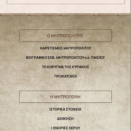
Ο ΜΗΤΡΟΠΟΛΙΤΗΣ
ΧΑΙΡΕΤΙΣΜΟΣ ΜΗΤΡΟΠΟΛΙΤΟΥ
ΒΙΟΓΡΑΦΙΚΟ ΣΕΒ. ΜΗΤΡΟΠΟΛΙΤΟΥ κ.κ. ΠΑΙΣΙΟΥ
ΤΟ ΚΗΡΥΓΜΑ ΤΗΣ ΚΥΡΙΑΚΗΣ
ΠΡΟΚΑΤΟΧΟΙ
Η ΜΗΤΡΟΠΟΛΗ
IΣΤΟΡΙΚΑ ΣΤΟΙΧΕΙΑ
ΔΙΟΙΚΗΣΗ
+ ΕΝΟΡΙΕΣ ΛΕΡΟΥ