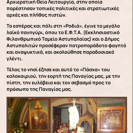
Αρχιερατική Θεία Λειτουργία, στην οποία
παρέστησαν τοπικές πολιτικές και στρατιωτικές
αρχές και πλήθος πιστών.
Το εσπέρας και πάλι στη «Ροδιά», έγινε το μεγάλο
λαϊκό πανηγύρι, όπου το Ε.Φ.Τ.Α. (Εκκλησιαστικό
Φιλανθρωπικό Ταμείο Αστυπαλαίας) και ο Δήμος
Αστυπαλιτών προσέφεραν πατροπαράδοτο φαγητό
και αναψυκτικά, και ακολούθησε παραδοσιακό
γλέντι.
Τέλος το νησί έζησε και αυτό το «Πάσχα» του
καλοκαιριού, την εορτή της Παναγίας μας, με την
πίστη, την ευλάβεια και τον σεβασμό προς το
πρόσωπο της Παναγίας μας.