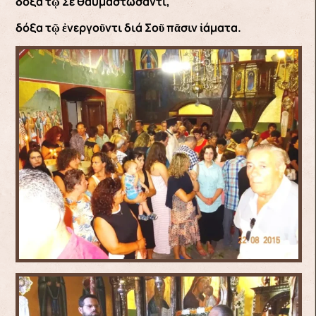
δόξα τῷ Σέ θαυμαστώσαντι,
δόξα τῷ ἐνεργοῦντι διά Σοῦ πᾶσιν ἰάματα.