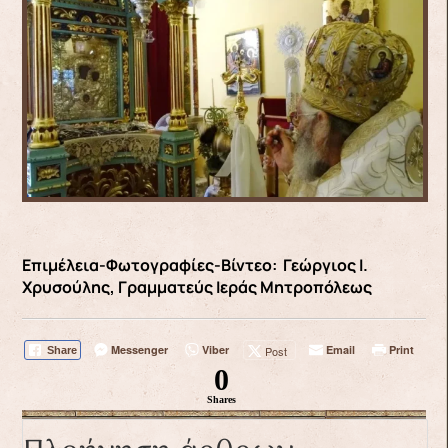
Επιμέλεια-Φωτογραφίες-Βίντεο: Γεώργιος Ι.
Χρυσούλης, Γραμματεύς Ιεράς Μητροπόλεως
Messenger
Viber
Email
Print
Post
Share
0
Shares