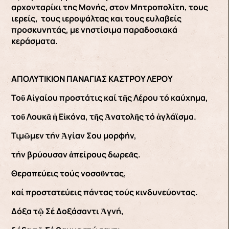
αρχονταρίκι της Μονής, στον Μητροπολίτη, τους
ιερείς, τους ιεροψάλτας και τους ευλαβείς
προσκυνητάς, με νηστίσιμα παραδοσιακά
κεράσματα.
ΑΠΟΛΥΤΙΚΙΟΝ ΠΑΝΑΓΙΑΣ ΚΑΣΤΡΟΥ ΛΕΡΟΥ
Τοῦ Αἰγαίου προστάτις καί τῆς Λέρου τό καύχημα,
τοῦ Λουκᾶ ἡ Εἰκόνα, τῆς Ἀνατολῆς τό ἀγλάϊσμα.
Τιμῶμεν τήν Ἁγίαν Σου μορφήν,
τήν βρύουσαν ἀπείρους δωρεᾶς.
Θεραπεύεις τούς νοσοῦντας,
καί προστατεύεις πάντας τούς κινδυνεύοντας.
Δόξα τῷ Σέ Δοξάσαντι Ἀγνή,