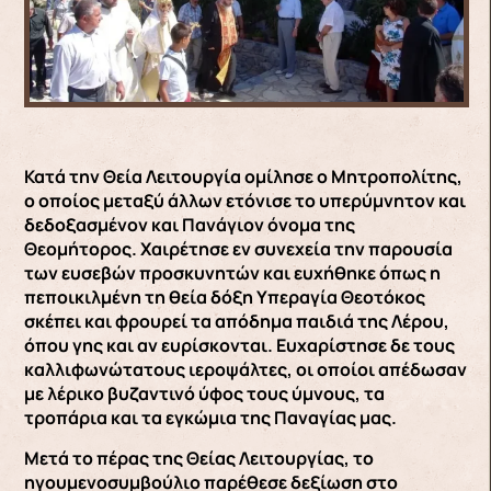
Κατά την Θεία Λειτουργία ομίλησε ο Μητροπολίτης,
ο οποίος μεταξύ άλλων ετόνισε το υπερύμνητον και
δεδοξασμένον και Πανάγιον όνομα της
Θεομήτορος. Χαιρέτησε εν συνεχεία την παρουσία
των ευσεβών προσκυνητών και ευχήθηκε όπως η
πεποικιλμένη τη θεία δόξη Υπεραγία Θεοτόκος
σκέπει και φρουρεί τα απόδημα παιδιά της Λέρου,
όπου γης και αν ευρίσκονται. Ευχαρίστησε δε τους
καλλιφωνώτατους ιεροψάλτες, οι οποίοι απέδωσαν
με λέρικο βυζαντινό ύφος τους ύμνους, τα
τροπάρια και τα εγκώμια της Παναγίας μας.
Μετά το πέρας της Θείας Λειτουργίας, το
ηγουμενοσυμβούλιο παρέθεσε δεξίωση στο