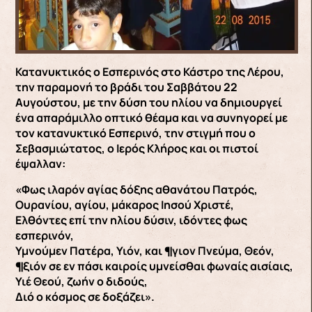
Κατανυκτικός ο Εσπερινός στο Κάστρο της Λέρου,
την παραμονή το βράδι του Σαββάτου 22
Αυγούστου, με την δύση του ηλίου να δημιουργεί
ένα απαράμιλλο οπτικό θέαμα και να συνηγορεί με
τον κατανυκτικό Εσπερινό, την στιγμή που ο
Σεβασμιώτατος, ο Ιερός Κλήρος και οι πιστοί
έψαλλαν:
«Φως ιλαρόν αγίας δόξης αθανάτου Πατρός,
Ουρανίου, αγίου, μάκαρος Ιησού Χριστέ,
Ελθόντες επί την ηλίου δύσιν, ιδόντες φως
εσπερινόν,
Υμνούμεν Πατέρα, Υιόν, και ¶γιον Πνεύμα, Θεόν,
¶ξιόν σε εν πάσι καιροίς υμνείσθαι φωναίς αισίαις,
Υιέ Θεού, ζωήν ο διδούς,
Διό ο κόσμος σε δοξάζει».