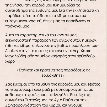
της νήσου, την καρδιά μου πλημμυρίζει το
συναίσθημα της ευθύνης μου δια την εκκλησιαστική
παράδοση, δια τα ήθη και τα έθιμα αυτού του
ευλογημένου νησιού, όπως μας τα παρέδωκαν οι
πρόγονοί μας.
Αυτά τα χαρακτηριστικά του νησιού μας,
εκκλησιαστική παράδοση των αγίων αυτών ημερών,
ήθη και έθιμα, δηλώνουν την βαθιά προσήλωση των
Λερίων στην πίστη τους και κάνουν το Λεριώτικο
Μεγαλοβδόμαδο σημείο αναφοράς στον ορθόδοξο
χώρο.
«Στήκετε και κρατείτε τας παραδόσεις ας
εδιδάχθητε».
Σας εύχομαι από τα βάθη της καρδιάς μου και εφέτος
να γιορτάσουμε όλοι μαζί με ασπασμό αγάπης, με
καθαρές τις ψυχές μας, τις Μεγάλες Εορτές της
αμωμήτου Πίστεώς μας, τα Aγια Πάθη και την
Ζωηφόρο Ανάσταση του Κυρίου και γίνουμε