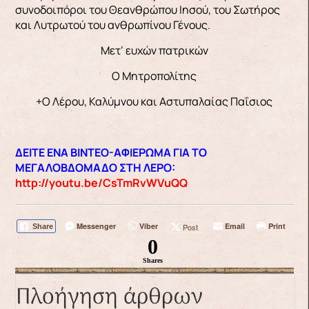
συνοδοιπόροι του Θεανθρώπου Ιησού, του Σωτήρος
και Λυτρωτού του ανθρωπίνου Γένους.
Μετ’ ευχών πατρικών
Ο Μητροπολίτης
+Ο Λέρου, Καλύμνου και Αστυπαλαίας Παΐσιος
ΔΕΙΤΕ ΕΝΑ ΒΙΝΤΕΟ-ΑΦΙΕΡΩΜΑ
ΓΙΑ ΤΟ
ΜΕΓΑΛΟΒΔΟΜΑΔΟ ΣΤΗ ΛΕΡΟ:
http://youtu.be/CsTmRvWVuQQ
Messenger
Viber
Email
Print
Post
Share
0
Shares
Πλοήγηση άρθρων