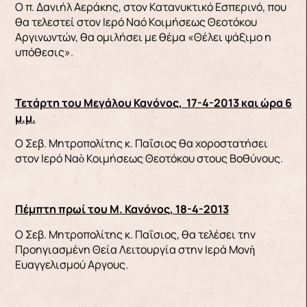
Ο π. Δανιήλ Αεράκης, στον Κατανυκτικό Εσπερινό, που
θα τελεστεί στον Ιερό Ναό Κοιμήσεως Θεοτόκου
Αργινωντών, θα ομιλήσει με θέμα «Θέλει ψάξιμο η
υπόθεσις».
Τετάρτη του Μεγάλου Κανόνος, 17-4-2013 και ώρα 6
μ.μ.
Ο Σεβ. Μητροπολίτης κ. Παΐσιος θα χοροστατήσει
στον Ιερό Ναὸ Κοιμήσεως Θεοτόκου στους Βοθύνους.
Πέμπτη πρωί του Μ. Κανόνος, 18-4-2013
Ο Σεβ. Μητροπολίτης κ. Παΐσιος, θα τελέσει την
Προηγιασμένη Θεία Λειτουργία στην Ιερά Μονὴ
Ευαγγελισμού Aργους.