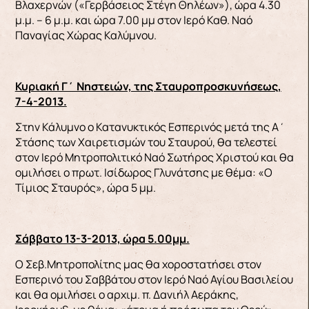
Βλαχερνών («Γερβάσειος Στέγη Θηλέων»), ώρα 4.30
μ.μ. – 6 μ.μ. και ώρα 7.00 μμ στον Ιερό Καθ. Ναό
Παναγίας Χώρας Καλύμνου.
Κυριακή Γ΄ Νηστειών, της Σταυροπροσκυνήσεως,
7-4-2013.
Στην Κάλυμνο ο Κατανυκτικός Εσπερινός μετά της Α΄
Στάσης των Χαιρετισμών του Σταυρού, θα τελεστεί
στον Ιερό Μητροπολιτικό Ναό Σωτήρος Χριστού και θα
ομιλήσει ο πρωτ. Ισίδωρος Γλυνάτσης με θέμα: «Ο
Τίμιος Σταυρός», ώρα 5 μμ.
Σάββατο 13-3-2013, ώρα 5.00μμ.
Ο Σεβ.Μητροπολίτης μας θα χοροστατήσει στον
Εσπερινό του Σαββάτου στον Ιερό Ναό Αγίου Βασιλείου
και θα ομιλήσει ο αρχιμ. π. Δανιήλ Αεράκης,