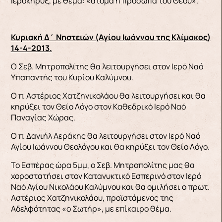
Ιεροκήρυξ, με θέμα: «άτομα ή πρόσωπα του Θεού».
Κυριακή Δ΄ Νηστειών (Αγίου Ιωάννου της Κλίμακος)
14-4-2013.
Ο Σεβ. Μητροπολίτης θα λειτουργήσει στον Ιερό Ναό
Υπαπαντής του Κυρίου Καλύμνου.
Ο π. Αστέριος Χατζηνικολάου θα λειτουργήσει και θα
κηρύξει τον Θείο Λόγο στον Καθεδρικό Ιερό Ναό
Παναγίας Χώρας.
Ο π. Δανιήλ Αεράκης θα λειτουργήσει στον Ιερό Ναό
Αγίου Ιωάννου Θεολόγου και θα κηρύξει τον Θείο Λόγο.
Το Εσπέρας ώρα 5μμ, ο Σεβ. Μητροπολίτης μας θα
χοροστατήσει στον Κατανυκτικό Εσπερινό στον Ιερό
Ναό Αγίου Νικολάου Καλύμνου και θα ομιλήσει ο πρωτ.
Αστέριος Χατζηνικολάου, προϊστάμενος της
Αδελφότητας «ο Σωτήρ», με επίκαιρο θέμα.