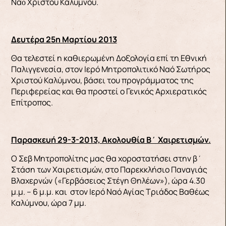
Ναὸ Χριστού Καλύμνου.
Δευτέρα 25η Μαρτίου 2013
Θα τελεστεί η καθιερωμένη Δοξολογία επί τη Εθνική
Παλιγγενεσία, στον Ιερό Μητροπολιτικό Ναό Σωτήρος
Χριστού Καλύμνου, βάσει του προγράμματος της
Περιφερείας και θα προστεί ο Γενικός Αρχιερατικός
Επίτροπος.
Παρασκευή 29-3-2013, Ακολουθία Β΄ Χαιρετισμών.
Ο Σεβ Μητροπολίτης μας θα χοροστατήσει στην β΄
Στάση των Χαιρετισμών, στο Παρεκκλήσιο Παναγιάς
Βλαχερνών («Γερβάσειος Στέγη Θηλέων»), ώρα 4.30
μ.μ. – 6 μ.μ. και στον Ιερό Ναό Αγίας Τριάδος Βαθέως
Καλύμνου, ώρα 7 μμ.