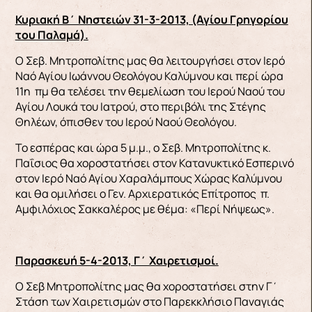
Κυριακή Β΄ Νηστειών 31-3-2013, (Αγίου Γρηγορίου
του Παλαμά).
Ο Σεβ. Μητροπολίτης μας θα λειτουργήσει στον Ιερό
Ναό Αγίου Ιωάννου Θεολόγου Καλύμνου και περί ώρα
11η πμ θα τελέσει την θεμελίωση του Ιερού Ναού του
Αγίου Λουκά του Ιατρού, στο περιβόλι της Στέγης
Θηλέων, όπισθεν του Ιερού Ναού Θεολόγου.
Το εσπέρας και ώρα 5 μ.μ., ο Σεβ. Μητροπολίτης κ.
Παΐσιος θα χοροστατήσει στον Κατανυκτικό Εσπερινό
στον Ιερό Ναό Αγίου Χαραλάμπους Χώρας Καλύμνου
και θα ομιλήσει ο Γεν. Αρχιερατικός Επίτροπος π.
Αμφιλόχιος Σακκαλέρος με θέμα: «Περί Νήψεως».
Παρασκευή 5-4-2013, Γ΄ Χαιρετισμοί.
Ο Σεβ Μητροπολίτης μας θα χοροστατήσει στην Γ΄
Στάση των Χαιρετισμών στο Παρεκκλήσιο Παναγιάς