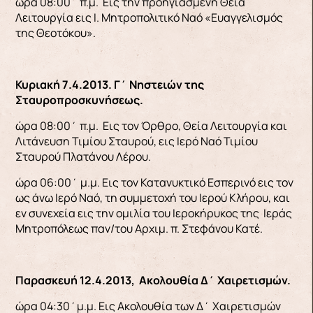
ώρα 08:00΄ π.μ. Εις την προηγιασμένη Θεία
Λειτουργία εις Ι. Μητροπολιτικό Ναό «Ευαγγελισμός
της Θεοτόκου».
Κυριακή 7.4.2013. Γ΄ Νηστειών της
Σταυροπροσκυνήσεως.
ώρα 08:00΄ π.μ. Εις τον Όρθρο, Θεία Λειτουργία και
Λιτάνευση Τιμίου Σταυρού, εις Ιερό Ναό Τιμίου
Σταυρού Πλατάνου Λέρου.
ώρα 06:00΄ μ.μ. Εις τον Κατανυκτικό Εσπερινό εις τον
ως άνω Ιερό Ναό, τη συμμετοχή του Ιερού Κλήρου, και
εν συνεχεία εις την ομιλία του Ιεροκήρυκος της Ιεράς
Μητροπόλεως παν/του Αρχιμ. π. Στεφάνου Κατέ.
Παρασκευή 12.4.2013, Ακολουθία Δ΄ Χαιρετισμών.
ώρα 04:30΄μ.μ. Εις Ακολουθία των Δ΄ Χαιρετισμών