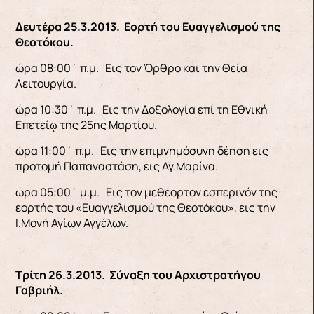
Δευτέρα 25.3.2013. Εορτή του Ευαγγελισμού της
Θεοτόκου.
ώρα 08:00΄ π.μ. Εις τον Όρθρο και την Θεία
Λειτουργία.
ώρα 10:30΄ π.μ. Εις την Δοξολογία επί τη Εθνική
Επετείῳ της 25ης Μαρτίου.
ώρα 11:00΄ π.μ. Εις την επιμνημόσυνη δέηση εις
προτομή Παπαναστάση, εις Αγ.Μαρίνα.
ώρα 05:00΄ μ.μ. Εις τον μεθέορτον εσπερινόν της
εορτής του «Ευαγγελισμού της Θεοτόκου», εις την
Ι.Μονή Αγίων Αγγέλων.
Τρίτη 26.3.2013. Σύναξη του Αρχιστρατήγου
Γαβριήλ.