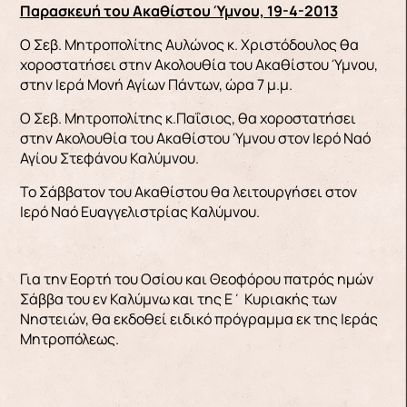
Παρασκευή του Ακαθίστου Ύμνου, 19-4-2013
Ο Σεβ. Μητροπολίτης Αυλώνος κ. Χριστόδουλος θα
χοροστατήσει στην Ακολουθία του Ακαθίστου Ύμνου,
στην Ιερά Μονή Αγίων Πάντων, ώρα 7 μ.μ.
Ο Σεβ. Μητροπολίτης κ.Παΐσιος, θα χοροστατήσει
στην Ακολουθία του Ακαθίστου Ύμνου στον Ιερό Ναό
Αγίου Στεφάνου Καλύμνου.
Το Σάββατον του Ακαθίστου θα λειτουργήσει στον
Ιερό Ναό Ευαγγελιστρίας Καλύμνου.
Για την Εορτή του Οσίου και Θεοφόρου πατρός ημών
Σάββα του εν Καλύμνω και της Ε΄ Κυριακής των
Νηστειών, θα εκδοθεί ειδικό πρόγραμμα εκ της Ιεράς
Μητροπόλεως.