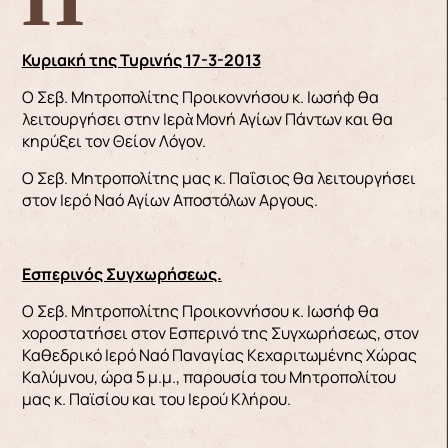
Κυριακή της Τυρινής 17-3-2013
Ο Σεβ. Μητροπολίτης Προικοννήσου κ. Ιωσήφ θα
λειτουργήσει στην Ιερὰ Μονή Αγίων Πάντων και θα
κηρύξει τον Θείον Λόγον.
Ο Σεβ. Μητροπολίτης μας κ. Παΐσιος θα λειτουργήσει
στον Ιερό Ναό Αγίων Αποστόλων Aργους.
Εσπερινός Συγχωρήσεως.
Ο Σεβ. Μητροπολίτης Προικοννήσου κ. Ιωσήφ θα
χοροστατήσει στον Εσπερινό της Συγχωρήσεως, στον
Καθεδρικό Ιερό Ναό Παναγίας Κεχαριτωμένης Χώρας
Καλύμνου, ώρα 5 μ.μ., παρουσία του Μητροπολίτου
μας κ. Παϊσίου και του Ιερού Κλήρου.