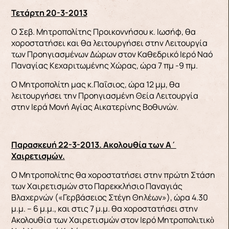
Τετάρτη 20-3-2013
O Σεβ. Μητροπολίτης Προικοννήσου κ. Ιωσήφ, θα
χοροστατήσει και θα λειτουργήσει στην Λειτουργία
των Προηγιασμένων Δώρων στον Καθεδρικό Ιερό Ναό
Παναγίας Κεχαριτωμένης Χώρας, ώρα 7 πμ -9 πμ.
Ο Μητροπολίτη μας κ.Παΐσιος, ώρα 12 μμ, θα
λειτουργήσει την Προηγιασμένη Θεία Λειτουργία
στην Ιερά Μονή Αγίας Αικατερίνης Βοθυνών.
Παρασκευή 22-3-2013. Ακολουθία των Α΄
Χαιρετισμών.
Ο Μητροπολίτης θα χοροστατήσει στην πρώτη Στάση
των Χαιρετισμών στο Παρεκκλήσιο Παναγιάς
Βλαχερνών («Γερβάσειος Στέγη Θηλέων»), ώρα 4.30
μ.μ. – 6 μ.μ., και στις 7 μ.μ. θα χοροστατήσει στην
Ακολουθία των Χαιρετισμών στον Ιερό Μητροπολιτικὸ