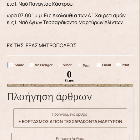
εις Ι. Ναό Παναγίας Κάστρου.
ώρα 07:00΄μ.μ. Εις Ακολουθία των Δ΄ Χαιρετισμών
εις Ι. Ναό Αγίων Τεσσαράκοντα Μαρτύρων Αλίντων.
ΕΚ ΤΗΣ ΙΕΡΑΣ ΜΗΤΡΟΠΟΛΕΩΣ
Messenger
Viber
Email
Print
Post
Share
0
Shares
Πλοήγηση άρθρων
Προηγούμενο άρθρο:
+ ΕΟΡΤΑΣΜΟΣ ΑΓΙΩΝ ΤΕΣΣΑΡΑΚΟΝΤΑ ΜΑΡΤΥΡΩΝ
Επόμενο Άρθρο: