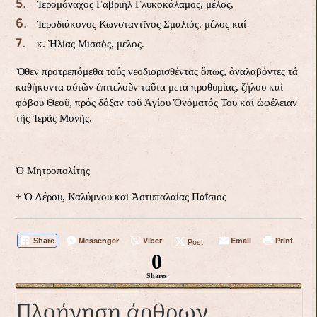
Ἱερομόναχος Γαβριὴλ Γλυκοκάλαμος, μέλος,
Ἱεροδιάκονος Κωνσταντῖνος Σμαλιός, μέλος καί
κ. Ἠλίας Μισσὸς, μέλος.
Ὄθεν προτρεπόμεθα τούς νεοδιορισθέντας ὅπως, ἀναλαβόντες τά
καθήκοντα αὐτῶν ἐπιτελοῦν ταῦτα μετά προθυμίας, ζήλου καί
φόβου Θεοῦ, πρός δόξαν τοῦ Ἁγἰου Ὀνόματός Του καί ὠφέλειαν
τῆς Ἱερᾶς Μονῆς.
Ὁ Μητροπολίτης
+ Ὁ Λέρου, Καλύμνου καὶ Ἀστυπαλαίας Παΐσιος
Messenger
Viber
Email
Print
Post
Share
0
Shares
Πλοήγηση άρθρων