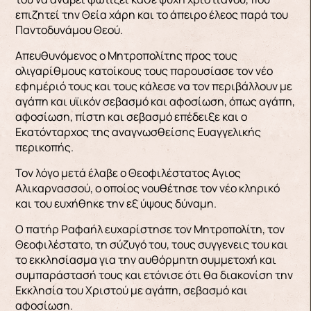
επιζητεί την Θεία χάρη και το άπειρο έλεος παρά του
Παντοδυνάμου Θεού.
Απευθυνόμενος ο Μητροπολίτης προς τους
ολιγαρίθμους κατοίκους τους παρουσίασε τον νέο
εφημέριό τους και τους κάλεσε να τον περιβάλλουν με
αγάπη και υϊικόν σεβασμό και αφοσίωση, όπως αγάπη,
αφοσίωση, πίστη και σεβασμό επέδειξε και ο
Εκατόνταρχος της αναγνωσθείσης Ευαγγελικής
περικοπής.
Τον λόγο μετά έλαβε ο Θεοφιλέστατος Aγιος
Αλικαρνασσού, ο οποίος νουθέτησε τον νέο κληρικό
και του ευχήθηκε την εξ ύψους δύναμη.
Ο πατήρ Ραφαήλ ευχαρίστησε τον Μητροπολίτη, τον
Θεοφιλέστατο, τη σύζυγό του, τους συγγενεις του και
το εκκλησίασμα για την αυθόρμητη συμμετοχή και
συμπαράστασή τους και ετόνισε ότι θα διακονίση την
Εκκλησία του Χριστού με αγάπη, σεβασμό και
αφοσίωση.