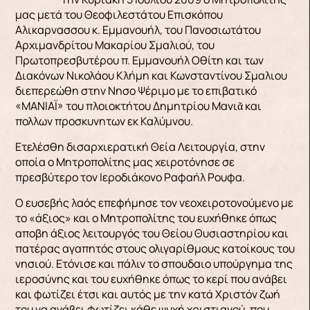
μας μετά του Θεοφιλεστάτου Επισκόπου
Αλικαρνασσου κ. Εμμανουήλ, του Πανοσιωτάτου
Αρχιμανδρίτου Μακαρίου Σμαλιού, του
Πρωτοπρεσβυτέρου π. Εμμανουήλ Οθίτη και των
Διακόνων Νικολάου Κλήμη και Κωνσταντίνου Σμαλιου
διεπερεώθη στην Νησο Ψέριμο με το επιβατικό
«ΜΑΝΙΑΪ» του πλοιοκτήτου Δημητρίου Μανιᾶ και
πολλων προσκυνητων εκ Καλύμνου.
Ετελέσθη δισαρχιερατική Θεία Λειτουργία, στην
οποία ο Μητροπολίτης μας χειροτόνησε σε
πρεσβύτερο τον Ιεροδιάκονο Ραφαήλ Ρουφα.
Ο ευσεβής λαός επεφήμησε τον νεοχειροτονούμενο με
το «άξιος» και ο Μητροπολίτης του ευχήθηκε όπως
αποβη άξιος λειτουργός του Θείου Θυσιαστηρίου και
πατέρας αγαπητός στους ολιγαρίθμους κατοίκους του
νησιού. Ετόνισε και πάλιν το σπουδαιο υπούργημα της
ιεροσύνης και του ευχήθηκε όπως το κερί που ανάβει
και φωτίζει έτσι και αυτός με την κατά Χριστόν ζωή
του να ανάβει φωτίζει κάθε ψυχή χριστιανού, που