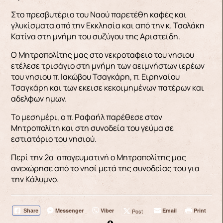
Στο πρεσβυτέριο του Ναού παρετέθη καφές και
γλυκίσματα από την Εκκλησία και από την κ. Τσολάκη
Κατίνα στη μνήμη του συζύγου της Αριστείδη.
Ο Μητροπολίτης μας στο νεκροταφειο του νησιου
ετέλεσε τρισάγιο στη μνήμη των αειμνήστων ιερέων
του νησιου π. Ιακώβου Τσαγκάρη, π. Ειρηναίου
Τσαγκάρη και των εκεισε κεκοιμημένων πατέρων και
αδελφων ημων.
Το μεσημέρι, ο π. Ραφαήλ παρέθεσε στον
Μητροπολίτη και στη συνοδεία του γεύμα σε
εστιατόριο του νησιού.
Περί την 2α απογευματινή ο Μητροπολίτης μας
ανεχώρησε από το νησί μετά της συνοδείας του για
την Κάλυμνο.
Messenger
Viber
Email
Print
Post
Share