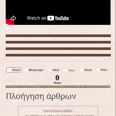
Messenger
Viber
Email
Print
Post
Share
0
Shares
Πλοήγηση άρθρων
Προηγούμενο άρθρο: