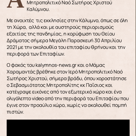
Μητροπολιτικό Ναό Σωτήρος Χριστού
Καλύμνου.
Με ανοιχτές τις εκκλησίες στην Κάλυμνο, όπως σε όλη
τη Χώρα, αλλά και με αυστηρούς περιορισμούς
εξαιτίας της πανδημίας, η κορύφωση του Θείου
Δράματος σήμερα Μεγάλη Παρασκευή 30 Απριλίου
2021 με την ακολουθία του επιταφίου θρήνου και την
περιφορά των Επιταφίων.
Ο φακός του kalymnos-news.gr και ο Μάμας
Χαραμαντάς βρέθηκε στον Ιερό Μητροπολιτικό Ναό
Σωτήρος Χριστού, σήμερα βράδυ, όπου χοροστάτησε
ο Σεβασμιότατος Μητροπολίτης κκ Παΐσιος και
κατέγραψε εικόνες από τον εξωτερικό χώρο και ένα
ολιγόλεπτο video από την περιφορά του Επιταφίου που
έγινε στον προαύλιο χώρο, χωρίς να ακολουθεί πομπή
πιστών.